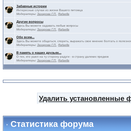
Забавные истории
Интересные случаи из жизни Вашего питомца
Модераторы:
Захарова Г.П.
,
Rafaella
Другие вопросы
Здесь Вы можете задавать любые вопросы
Модераторы:
Захарова Г.П.
,
Rafaella
Обо всем...
Здесь Вы можете общаться, спорить, выражать свое мнение болтать о полезно
Модераторы:
Захарова Г.П.
,
Rafaella
В память о наших друзьях...
О тех, кто ушел на ту сторону радуги - в страну далеких предков
Модераторы:
Захарова Г.П.
,
Rafaella
Удалить установленные 
Статистика форума