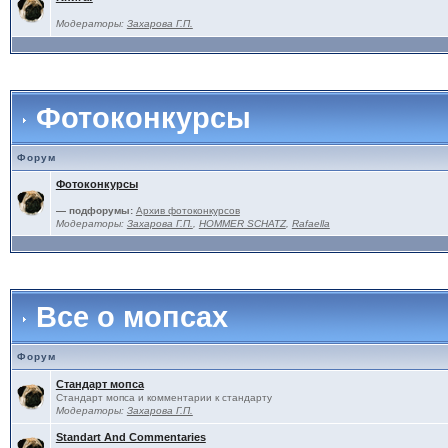
Модераторы:
Захарова Г.П.
Фотоконкурсы
Форум
Фотоконкурсы
— подфорумы:
Архив фотоконкурсов
Модераторы:
Захарова Г.П.
,
HOMMER SCHATZ
,
Rafaella
Все о мопсах
Форум
Стандарт мопса
Стандарт мопса и комментарии к стандарту
Модераторы:
Захарова Г.П.
Standart And Commentaries