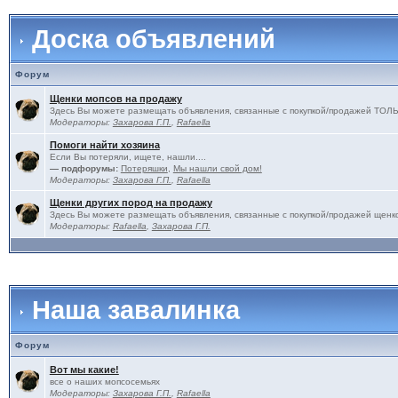
Доска объявлений
Форум
Щенки мопсов на продажу
Здесь Вы можете размещать объявления, связанные с покупкой/продажей 
Модераторы:
Захарова Г.П.
,
Rafaella
Помоги найти хозяина
Если Вы потеряли, ищете, нашли....
— подфорумы:
Потеряшки
,
Мы нашли свой дом!
Модераторы:
Захарова Г.П.
,
Rafaella
Щенки других пород на продажу
Здесь Вы можете размещать объявления, связанные с покупкой/продажей щенко
Модераторы:
Rafaella
,
Захарова Г.П.
Наша завалинка
Форум
Вот мы какие!
все о наших мопсосемьях
Модераторы:
Захарова Г.П.
,
Rafaella