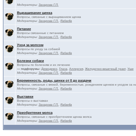
Модераторы:
Захарова Г.П.
Выращивание щенка
Вопросы, связаные с выращиванием щенка
Модераторы:
Захарова Г.П.
,
Rafaella
Питание
Вопросы связанные с питанием
Модераторы:
Захарова Г.П.
,
Rafaella
Уход за мопсом
Вопросы по уходу за собакой
Модераторы:
Захарова Г.П.
,
Rafaella
Болезни собаки
Вопросы по болезням и их лечению
— подфорумы:
Демодекоз
,
Глаза
,
Аллергия
,
Желудочно-кишечный тракт
,
Уши
Модераторы:
Захарова Г.П.
,
Rafaella
Беременность, роды, щенки от 0 до раздачи
Вопросы, связаные с вязкой, беременностью, рождением щенков и уходом за н
Модераторы:
Захарова Г.П.
,
Rafaella
Выставки
Вопросы о выставках
Модераторы:
Захарова Г.П.
,
Rafaella
Приобретение мопса
Вопросы, связаные с приобретением щенка мопса
Модераторы:
Захарова Г.П.
,
Rafaella