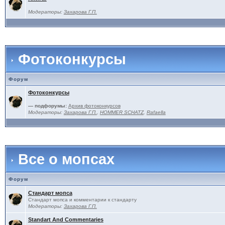
Модераторы:
Захарова Г.П.
Фотоконкурсы
Форум
Фотоконкурсы
— подфорумы:
Архив фотоконкурсов
Модераторы:
Захарова Г.П.
,
HOMMER SCHATZ
,
Rafaella
Все о мопсах
Форум
Стандарт мопса
Стандарт мопса и комментарии к стандарту
Модераторы:
Захарова Г.П.
Standart And Commentaries