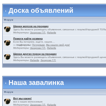
Доска объявлений
Форум
Щенки мопсов на продажу
Здесь Вы можете размещать объявления, связанные с покупкой/продажей 
Модераторы:
Захарова Г.П.
,
Rafaella
Помоги найти хозяина
Если Вы потеряли, ищете, нашли....
— подфорумы:
Потеряшки
,
Мы нашли свой дом!
Модераторы:
Захарова Г.П.
,
Rafaella
Щенки других пород на продажу
Здесь Вы можете размещать объявления, связанные с покупкой/продажей щенко
Модераторы:
Rafaella
,
Захарова Г.П.
Наша завалинка
Форум
Вот мы какие!
все о наших мопсосемьях
Модераторы:
Захарова Г.П.
,
Rafaella