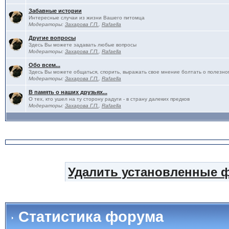
Забавные истории
Интересные случаи из жизни Вашего питомца
Модераторы:
Захарова Г.П.
,
Rafaella
Другие вопросы
Здесь Вы можете задавать любые вопросы
Модераторы:
Захарова Г.П.
,
Rafaella
Обо всем...
Здесь Вы можете общаться, спорить, выражать свое мнение болтать о полезно
Модераторы:
Захарова Г.П.
,
Rafaella
В память о наших друзьях...
О тех, кто ушел на ту сторону радуги - в страну далеких предков
Модераторы:
Захарова Г.П.
,
Rafaella
Удалить установленные 
Статистика форума