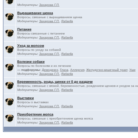
Модераторы:
Захарова Г.П.
Выращивание щенка
Вопросы, связаные с выращиванием щенка
Модераторы:
Захарова Г.П.
,
Rafaella
Питание
Вопросы связанные с питанием
Модераторы:
Захарова Г.П.
,
Rafaella
Уход за мопсом
Вопросы по уходу за собакой
Модераторы:
Захарова Г.П.
,
Rafaella
Болезни собаки
Вопросы по болезням и их лечению
— подфорумы:
Демодекоз
,
Глаза
,
Аллергия
,
Желудочно-кишечный тракт
,
Уши
Модераторы:
Захарова Г.П.
,
Rafaella
Беременность, роды, щенки от 0 до раздачи
Вопросы, связаные с вязкой, беременностью, рождением щенков и уходом за н
Модераторы:
Захарова Г.П.
,
Rafaella
Выставки
Вопросы о выставках
Модераторы:
Захарова Г.П.
,
Rafaella
Приобретение мопса
Вопросы, связаные с приобретением щенка мопса
Модераторы:
Захарова Г.П.
,
Rafaella