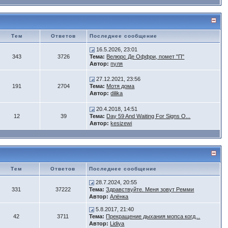
Тем
Ответов
Последнее сообщение
16.5.2026, 23:01
343
3726
Тема:
Велюрс Де Оффри, помет "П"
Автор:
пуля
27.12.2021, 23:56
191
2704
Тема:
Мотя дома
Автор:
dilika
20.4.2018, 14:51
12
39
Тема:
Day 59 And Waiting For Signs O...
Автор:
kesizewi
Тем
Ответов
Последнее сообщение
28.7.2024, 20:55
331
37222
Тема:
Здравствуйте. Меня зовут Ремми
Автор:
Алёнка
5.8.2017, 21:40
42
3711
Тема:
Прекращение дыхания мопса когд...
Автор:
Lidiya