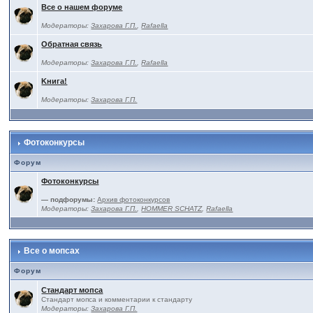
Все о нашем форуме
Модераторы:
Захарова Г.П.
,
Rafaella
Обратная связь
Модераторы:
Захарова Г.П.
,
Rafaella
Kнига!
Модераторы:
Захарова Г.П.
Фотоконкурсы
Форум
Фотоконкурсы
— подфорумы:
Архив фотоконкурсов
Модераторы:
Захарова Г.П.
,
HOMMER SCHATZ
,
Rafaella
Все о мопсах
Форум
Стандарт мопса
Стандарт мопса и комментарии к стандарту
Модераторы:
Захарова Г.П.