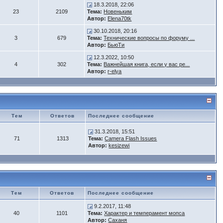
18.3.2018, 22:06
23
2109
Тема:
Новеньким
Автор:
Elena70tk
30.10.2018, 20:16
3
679
Тема:
Технические вопросы по форуму ...
Автор:
БьюTи
12.3.2022, 10:50
4
302
Тема:
Важнейшая книга, если у вас ре...
Автор:
r-elya
Тем
Ответов
Последнее сообщение
31.3.2018, 15:51
71
1313
Тема:
Camera Flash Issues
Автор:
kesizewi
Тем
Ответов
Последнее сообщение
9.2.2017, 11:48
40
1101
Тема:
Характер и темперамент мопса
Автор:
Саханя