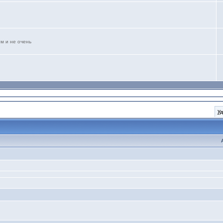
м и не очень
У