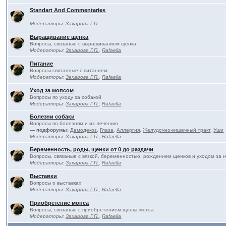
Standart And Commentaries
Модераторы:
Захарова Г.П.
Выращивание щенка
Вопросы, связаные с выращиванием щенка
Модераторы:
Захарова Г.П.
,
Rafaella
Питание
Вопросы связанные с питанием
Модераторы:
Захарова Г.П.
,
Rafaella
Уход за мопсом
Вопросы по уходу за собакой
Модераторы:
Захарова Г.П.
,
Rafaella
Болезни собаки
Вопросы по болезням и их лечению
— подфорумы:
Демодекоз
,
Глаза
,
Аллергия
,
Желудочно-кишечный тракт
,
Уши
Модераторы:
Захарова Г.П.
,
Rafaella
Беременность, роды, щенки от 0 до раздачи
Вопросы, связаные с вязкой, беременностью, рождением щенков и уходом за 
Модераторы:
Захарова Г.П.
,
Rafaella
Выставки
Вопросы о выставках
Модераторы:
Захарова Г.П.
,
Rafaella
Приобретение мопса
Вопросы, связаные с приобретением щенка мопса
Модераторы:
Захарова Г.П.
,
Rafaella