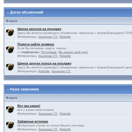
Доска объявлений
Форум
Щенки мопсов на продажу
Здесь Вы можете размещать объявления, связанные с покупкой/продажей 
Модераторы:
Захарова Г.П.
,
Rafaella
Помоги найти хозяина
Если Вы потеряли, ищете, нашли....
— подфорумы:
Потеряшки
,
Мы нашли свой дом!
Модераторы:
Захарова Г.П.
,
Rafaella
Щенки других пород на продажу
Здесь Вы можете размещать объявления, связанные с покупкой/продажей щенк
Модераторы:
Rafaella
,
Захарова Г.П.
Наша завалинка
Форум
Вот мы какие!
все о наших мопсосемьях
Модераторы:
Захарова Г.П.
,
Rafaella
Забавные истории
Интересные случаи из жизни Вашего питомца
Модераторы:
Захарова Г.П.
,
Rafaella