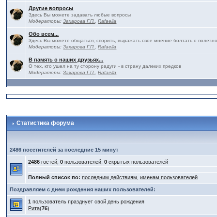
Другие вопросы
Здесь Вы можете задавать любые вопросы
Модераторы:
Захарова Г.П.
,
Rafaella
Обо всем...
Здесь Вы можете общаться, спорить, выражать свое мнение болтать о полезно
Модераторы:
Захарова Г.П.
,
Rafaella
В память о наших друзьях...
О тех, кто ушел на ту сторону радуги - в страну далеких предков
Модераторы:
Захарова Г.П.
,
Rafaella
Статистика форума
2486 посетителей за последние 15 минут
2486
гостей,
0
пользователей,
0
скрытых пользователей
Полный список по:
последним действиям
,
именам пользователей
Поздравляем с днем рождения наших пользователей:
1
пользователь празднует свой день рождения
Рита
(
76
)