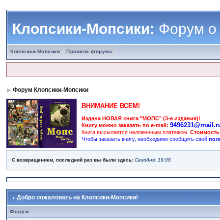
Клопсики-Мопсики:
Форум о
Клопсики-Мопсики
Правила форума
Форум Клопсики-Мопсики
ВНИМАНИЕ ВСЕМ!
Издана НОВАЯ книга "МОПС" (3-е издание)!
9496231@mail.r
Книгу можно заказать по e-mail:
Книга высылается наложенным платежом.
Стоимость
Чтобы заказать книгу, необходимо сообщить свой
пол
С возвращением, последний раз вы были здесь:
Сегодня, 19:08
Добро пожаловать на Клопсики-Мопсики!
Форум