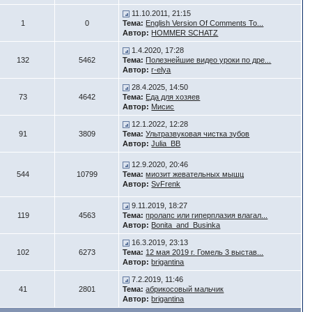
11.10.2011, 21:15
1
0
Тема:
English Version Of Comments To...
Автор:
HOMMER SCHATZ
1.4.2020, 17:28
132
5462
Тема:
Полезнейшие видео уроки по дре...
Автор:
r-elya
28.4.2025, 14:50
73
4642
Тема:
Еда для хозяев
Автор:
Мисис
12.1.2022, 12:28
91
3809
Тема:
Ультразвуковая чистка зубов
Автор:
Julia_BB
12.9.2020, 20:46
544
10799
Тема:
миозит жевательных мышц
Автор:
SvFrenk
9.11.2019, 18:27
119
4563
Тема:
пролапс или гиперплазия влагал...
Автор:
Bonita_and_Businka
16.3.2019, 23:13
102
6273
Тема:
12 мая 2019 г. Гомель 3 выстав...
Автор:
brigantina
7.2.2019, 11:46
41
2801
Тема:
абрикосовый мальчик
Автор:
brigantina