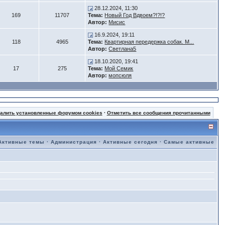
28.12.2024, 11:30
169
11707
Тема:
Новый Год Вдвоем?!?!?
Автор:
Мисис
16.9.2024, 19:11
118
4965
Тема:
Квартирная передержка собак. М...
Автор:
Светлана5
18.10.2020, 19:41
17
275
Тема:
Мой Семик
Автор:
мопсюля
далить установленные форумом cookies
·
Отметить все сообщения прочитанными
Активные темы
·
Администрация
·
Активные сегодня
·
Самые активные