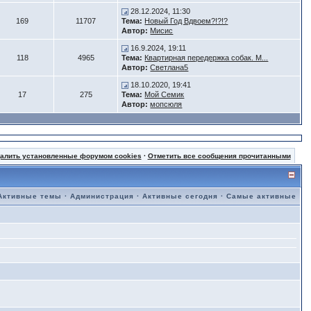
28.12.2024, 11:30
169
11707
Тема:
Новый Год Вдвоем?!?!?
Автор:
Мисис
16.9.2024, 19:11
118
4965
Тема:
Квартирная передержка собак. М...
Автор:
Светлана5
18.10.2020, 19:41
17
275
Тема:
Мой Семик
Автор:
мопсюля
далить установленные форумом cookies
·
Отметить все сообщения прочитанными
Активные темы
·
Администрация
·
Активные сегодня
·
Самые активные