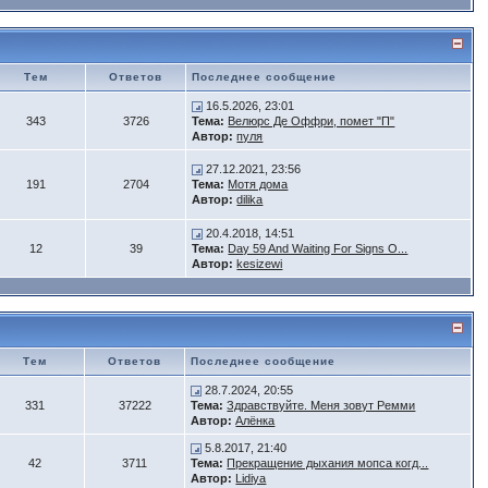
Тем
Ответов
Последнее сообщение
16.5.2026, 23:01
343
3726
Тема:
Велюрс Де Оффри, помет "П"
Автор:
пуля
27.12.2021, 23:56
191
2704
Тема:
Мотя дома
Автор:
dilika
20.4.2018, 14:51
12
39
Тема:
Day 59 And Waiting For Signs O...
Автор:
kesizewi
Тем
Ответов
Последнее сообщение
28.7.2024, 20:55
331
37222
Тема:
Здравствуйте. Меня зовут Ремми
Автор:
Алёнка
5.8.2017, 21:40
42
3711
Тема:
Прекращение дыхания мопса когд...
Автор:
Lidiya