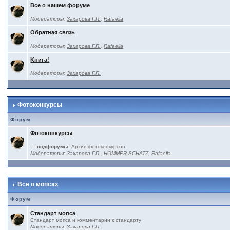
Все о нашем форуме
Модераторы:
Захарова Г.П.
,
Rafaella
Обратная связь
Модераторы:
Захарова Г.П.
,
Rafaella
Kнига!
Модераторы:
Захарова Г.П.
Фотоконкурсы
Форум
Фотоконкурсы
— подфорумы:
Архив фотоконкурсов
Модераторы:
Захарова Г.П.
,
HOMMER SCHATZ
,
Rafaella
Все о мопсах
Форум
Стандарт мопса
Стандарт мопса и комментарии к стандарту
Модераторы:
Захарова Г.П.