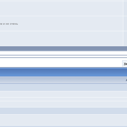
м и не очень
У