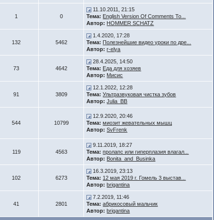
11.10.2011, 21:15
1
0
Тема:
English Version Of Comments To...
Автор:
HOMMER SCHATZ
1.4.2020, 17:28
132
5462
Тема:
Полезнейшие видео уроки по дре...
Автор:
r-elya
28.4.2025, 14:50
73
4642
Тема:
Еда для хозяев
Автор:
Мисис
12.1.2022, 12:28
91
3809
Тема:
Ультразвуковая чистка зубов
Автор:
Julia_BB
12.9.2020, 20:46
544
10799
Тема:
миозит жевательных мышц
Автор:
SvFrenk
9.11.2019, 18:27
119
4563
Тема:
пролапс или гиперплазия влагал...
Автор:
Bonita_and_Businka
16.3.2019, 23:13
102
6273
Тема:
12 мая 2019 г. Гомель 3 выстав...
Автор:
brigantina
7.2.2019, 11:46
41
2801
Тема:
абрикосовый мальчик
Автор:
brigantina