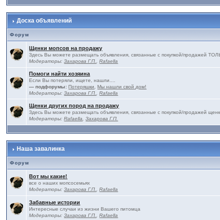
Доска объявлений
Форум
Щенки мопсов на продажу
Здесь Вы можете размещать объявления, связанные с покупкой/продажей 
Модераторы:
Захарова Г.П.
,
Rafaella
Помоги найти хозяина
Если Вы потеряли, ищете, нашли....
— подфорумы:
Потеряшки
,
Мы нашли свой дом!
Модераторы:
Захарова Г.П.
,
Rafaella
Щенки других пород на продажу
Здесь Вы можете размещать объявления, связанные с покупкой/продажей щенк
Модераторы:
Rafaella
,
Захарова Г.П.
Наша завалинка
Форум
Вот мы какие!
все о наших мопсосемьях
Модераторы:
Захарова Г.П.
,
Rafaella
Забавные истории
Интересные случаи из жизни Вашего питомца
Модераторы:
Захарова Г.П.
,
Rafaella