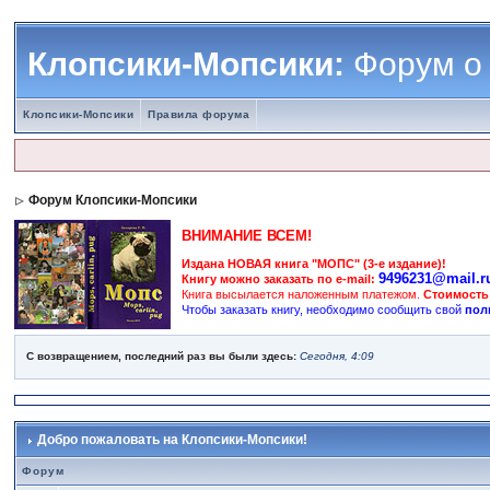
Клопсики-Мопсики:
Форум о
Клопсики-Мопсики
Правила форума
Форум Клопсики-Мопсики
ВНИМАНИЕ ВСЕМ!
Издана НОВАЯ книга "МОПС" (3-е издание)!
9496231@mail.r
Книгу можно заказать по e-mail:
Книга высылается наложенным платежом.
Стоимость
Чтобы заказать книгу, необходимо сообщить свой
пол
С возвращением, последний раз вы были здесь:
Сегодня, 4:09
Добро пожаловать на Клопсики-Мопсики!
Форум