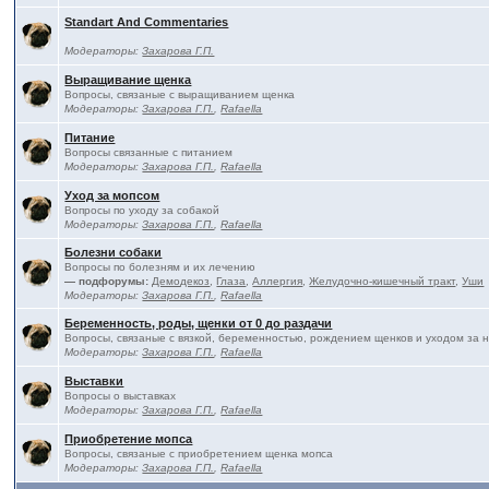
Standart And Commentaries
Модераторы:
Захарова Г.П.
Выращивание щенка
Вопросы, связаные с выращиванием щенка
Модераторы:
Захарова Г.П.
,
Rafaella
Питание
Вопросы связанные с питанием
Модераторы:
Захарова Г.П.
,
Rafaella
Уход за мопсом
Вопросы по уходу за собакой
Модераторы:
Захарова Г.П.
,
Rafaella
Болезни собаки
Вопросы по болезням и их лечению
— подфорумы:
Демодекоз
,
Глаза
,
Аллергия
,
Желудочно-кишечный тракт
,
Уши
Модераторы:
Захарова Г.П.
,
Rafaella
Беременность, роды, щенки от 0 до раздачи
Вопросы, связаные с вязкой, беременностью, рождением щенков и уходом за 
Модераторы:
Захарова Г.П.
,
Rafaella
Выставки
Вопросы о выставках
Модераторы:
Захарова Г.П.
,
Rafaella
Приобретение мопса
Вопросы, связаные с приобретением щенка мопса
Модераторы:
Захарова Г.П.
,
Rafaella