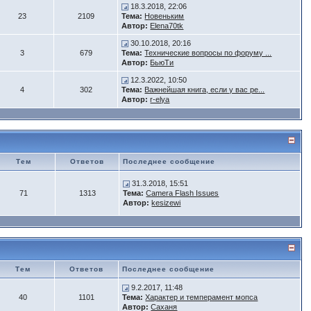
18.3.2018, 22:06
23
2109
Тема:
Новеньким
Автор:
Elena70tk
30.10.2018, 20:16
3
679
Тема:
Технические вопросы по форуму ...
Автор:
БьюTи
12.3.2022, 10:50
4
302
Тема:
Важнейшая книга, если у вас ре...
Автор:
r-elya
Тем
Ответов
Последнее сообщение
31.3.2018, 15:51
71
1313
Тема:
Camera Flash Issues
Автор:
kesizewi
Тем
Ответов
Последнее сообщение
9.2.2017, 11:48
40
1101
Тема:
Характер и темперамент мопса
Автор:
Саханя