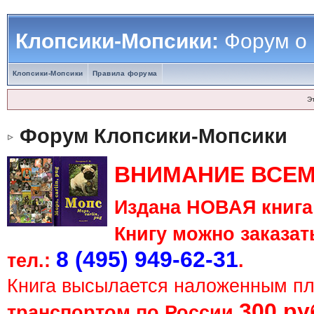
Клопсики-Мопсики:
Форум о
Клопсики-Мопсики
Правила форума
Э
Форум Клопсики-Мопсики
ВНИМАНИЕ ВСЕМ
Издана НОВАЯ книга 
Книгу можно заказать
8 (495) 949-62-31
тел.:
.
Книга высылается наложенным п
300 ру
транспортом по России