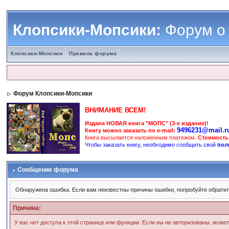
Клопсики-Мопсики:
Форум о
Клопсики-Мопсики
Правила форума
Форум Клопсики-Мопсики
ВНИМАНИЕ ВСЕМ!
Издана НОВАЯ книга "МОПС" (3-е издание)!
9496231@mail.r
Книгу можно заказать по e-mail:
Книга высылается наложенным платежом.
Стоимость
Чтобы заказать книгу, необходимо сообщить свой
пол
Сообщение форума
Обнаружена ошибка. Если вам неизвестны причины ошибки, попробуйте обрати
Причина:
У вас нет доступа к этой странице или функции. Если вы не авторизованы, може