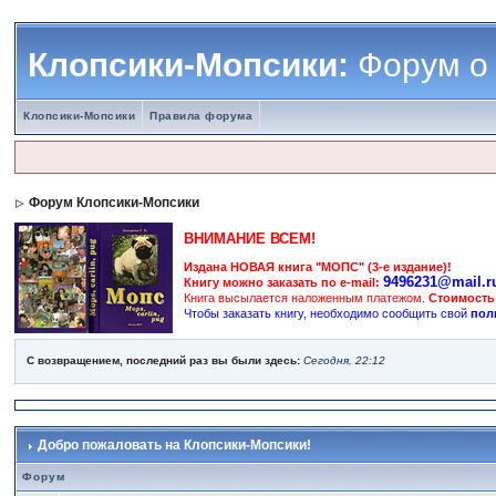
Клопсики-Мопсики:
Форум о
Клопсики-Мопсики
Правила форума
Форум Клопсики-Мопсики
ВНИМАНИЕ ВСЕМ!
Издана НОВАЯ книга "МОПС" (3-е издание)!
9496231@mail.r
Книгу можно заказать по e-mail:
Книга высылается наложенным платежом.
Стоимость
Чтобы заказать книгу, необходимо сообщить свой
пол
С возвращением, последний раз вы были здесь:
Сегодня, 22:12
Добро пожаловать на Клопсики-Мопсики!
Форум