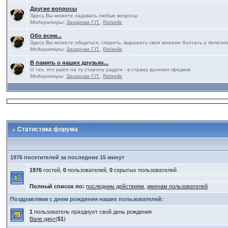
Другие вопросы
Здесь Вы можете задавать любые вопросы
Модераторы:
Захарова Г.П.
,
Rafaella
Обо всем...
Здесь Вы можете общаться, спорить, выражать свое мнение болтать о полезно
Модераторы:
Захарова Г.П.
,
Rafaella
В память о наших друзьях...
О тех, кто ушел на ту сторону радуги - в страну далеких предков
Модераторы:
Захарова Г.П.
,
Rafaella
Статистика форума
1976 посетителей за последние 15 минут
1976
гостей,
0
пользователей,
0
скрытых пользователей
Полный список по:
последним действиям
,
именам пользователей
Поздравляем с днем рождения наших пользователей:
1
пользователь празднует свой день рождения
Вале джуг
(
51
)