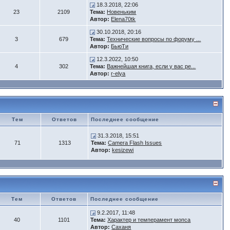
18.3.2018, 22:06
23
2109
Тема:
Новеньким
Автор:
Elena70tk
30.10.2018, 20:16
3
679
Тема:
Технические вопросы по форуму ...
Автор:
БьюTи
12.3.2022, 10:50
4
302
Тема:
Важнейшая книга, если у вас ре...
Автор:
r-elya
Тем
Ответов
Последнее сообщение
31.3.2018, 15:51
71
1313
Тема:
Camera Flash Issues
Автор:
kesizewi
Тем
Ответов
Последнее сообщение
9.2.2017, 11:48
40
1101
Тема:
Характер и темперамент мопса
Автор:
Саханя