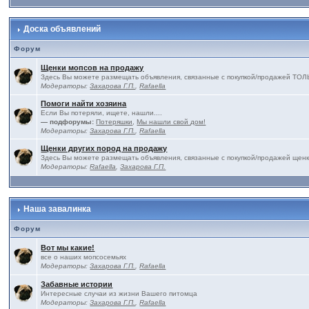
Доска объявлений
Форум
Щенки мопсов на продажу
Здесь Вы можете размещать объявления, связанные с покупкой/продажей 
Модераторы:
Захарова Г.П.
,
Rafaella
Помоги найти хозяина
Если Вы потеряли, ищете, нашли....
— подфорумы:
Потеряшки
,
Мы нашли свой дом!
Модераторы:
Захарова Г.П.
,
Rafaella
Щенки других пород на продажу
Здесь Вы можете размещать объявления, связанные с покупкой/продажей щенк
Модераторы:
Rafaella
,
Захарова Г.П.
Наша завалинка
Форум
Вот мы какие!
все о наших мопсосемьях
Модераторы:
Захарова Г.П.
,
Rafaella
Забавные истории
Интересные случаи из жизни Вашего питомца
Модераторы:
Захарова Г.П.
,
Rafaella