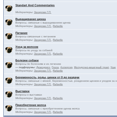
Standart And Commentaries
Модераторы:
Захарова Г.П.
Выращивание щенка
Вопросы, связаные с выращиванием щенка
Модераторы:
Захарова Г.П.
,
Rafaella
Питание
Вопросы связанные с питанием
Модераторы:
Захарова Г.П.
,
Rafaella
Уход за мопсом
Вопросы по уходу за собакой
Модераторы:
Захарова Г.П.
,
Rafaella
Болезни собаки
Вопросы по болезням и их лечению
— подфорумы:
Демодекоз
,
Глаза
,
Аллергия
,
Желудочно-кишечный тракт
,
Уши
Модераторы:
Захарова Г.П.
,
Rafaella
Беременность, роды, щенки от 0 до раздачи
Вопросы, связаные с вязкой, беременностью, рождением щенков и уходом за 
Модераторы:
Захарова Г.П.
,
Rafaella
Выставки
Вопросы о выставках
Модераторы:
Захарова Г.П.
,
Rafaella
Приобретение мопса
Вопросы, связаные с приобретением щенка мопса
Модераторы:
Захарова Г.П.
,
Rafaella