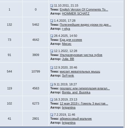
11.10.2011, 21:15
1
0
Тема:
English Version Of Comments To...
Автор:
HOMMER SCHATZ
1.4.2020, 17:28
132
5462
Тема:
Полезнейшие видео уроки по дре...
Автор:
r-elya
28.4.2025, 14:50
73
4642
Тема:
Еда для хозяев
Автор:
Мисис
12.1.2022, 12:28
91
3809
Тема:
Ультразвуковая чистка зубов
Автор:
Julia_BB
12.9.2020, 20:46
544
10799
Тема:
миозит жевательных мышц
Автор:
SvFrenk
9.11.2019, 18:27
119
4563
Тема:
пролапс или гиперплазия влагал...
Автор:
Bonita_and_Businka
16.3.2019, 23:13
102
6273
Тема:
12 мая 2019 г. Гомель 3 выстав...
Автор:
brigantina
7.2.2019, 11:46
41
2801
Тема:
абрикосовый мальчик
Автор:
brigantina