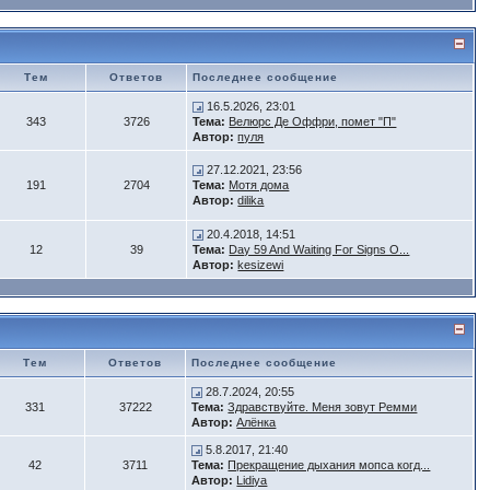
Тем
Ответов
Последнее сообщение
16.5.2026, 23:01
343
3726
Тема:
Велюрс Де Оффри, помет "П"
Автор:
пуля
27.12.2021, 23:56
191
2704
Тема:
Мотя дома
Автор:
dilika
20.4.2018, 14:51
12
39
Тема:
Day 59 And Waiting For Signs O...
Автор:
kesizewi
Тем
Ответов
Последнее сообщение
28.7.2024, 20:55
331
37222
Тема:
Здравствуйте. Меня зовут Ремми
Автор:
Алёнка
5.8.2017, 21:40
42
3711
Тема:
Прекращение дыхания мопса когд...
Автор:
Lidiya