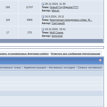
28.12.2024, 11:30
169
11707
Тема:
Новый Год Вдвоем?!?!?
Автор:
Мисис
16.9.2024, 19:11
118
4965
Тема:
Квартирная передержка собак. М...
Автор:
Светлана5
18.10.2020, 19:41
17
275
Тема:
Мой Семик
Автор:
мопсюля
далить установленные форумом cookies
·
Отметить все сообщения прочитанными
Активные темы
·
Администрация
·
Активные сегодня
·
Самые активные