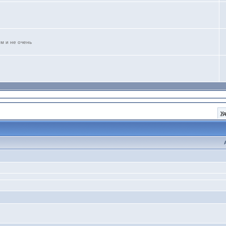
м и не очень
У