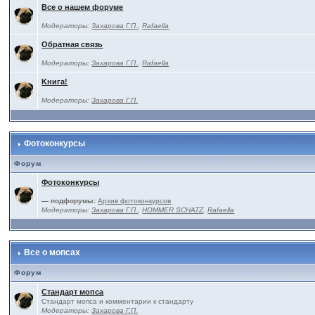
Все о нашем форуме
Модераторы:
Захарова Г.П.
,
Rafaella
Обратная связь
Модераторы:
Захарова Г.П.
,
Rafaella
Kнига!
Модераторы:
Захарова Г.П.
Фотоконкурсы
Форум
Фотоконкурсы
— подфорумы:
Архив фотоконкурсов
Модераторы:
Захарова Г.П.
,
HOMMER SCHATZ
,
Rafaella
Все о мопсах
Форум
Стандарт мопса
Стандарт мопса и комментарии к стандарту
Модераторы:
Захарова Г.П.