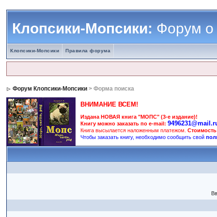
Клопсики-Мопсики:
Форум о
Клопсики-Мопсики
Правила форума
Форум Клопсики-Мопсики
> Форма поиска
ВНИМАНИЕ ВСЕМ!
Издана НОВАЯ книга "МОПС" (3-е издание)!
9496231@mail.r
Книгу можно заказать по e-mail:
Книга высылается наложенным платежом.
Стоимость
Чтобы заказать книгу, необходимо сообщить свой
пол
Вв