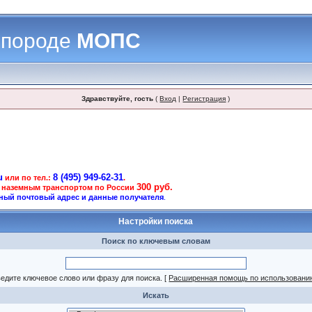
 породе
МОПС
Здравствуйте, гость
(
Вход
|
Регистрация
)
u
8 (495) 949-62-31
или по тел.:
.
300 руб.
 наземным транспортом по России
ный почтовый адрес и данные получателя
.
Настройки поиска
Поиск по ключевым словам
едите ключевое слово или фразу для поиска.
[
Расширенная помощь по использовани
Искать