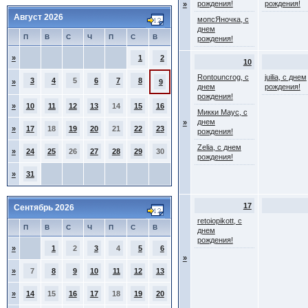
рождения!
рождения!
»
Август 2026
мопсЯночка, с
днем
П
В
С
Ч
П
С
В
рождения!
»
1
2
10
Rontouncrog, с
juilia, с днем
3
4
5
6
7
8
»
9
днем
рождения!
рождения!
»
10
11
12
13
14
15
16
Микки Маус, с
днем
»
»
17
18
19
20
21
22
23
рождения!
Zelia, с днем
»
24
25
26
27
28
29
30
рождения!
»
31
17
Сентябрь 2026
retoiopikott, с
П
В
С
Ч
П
С
В
днем
рождения!
»
1
2
3
4
5
6
»
»
7
8
9
10
11
12
13
»
14
15
16
17
18
19
20