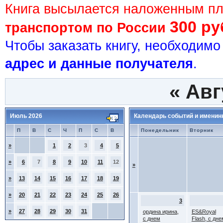
Книга высылается наложенным п
300 ру
транспортом по России
Чтобы заказать книгу, необходим
адрес и данные получателя
.
«
Авг
Июль 2026
Календарь событий и именин
П
В
С
Ч
П
С
В
Понедельник
Вторник
»
1
2
3
4
5
»
6
7
8
9
10
11
12
»
»
13
14
15
16
17
18
19
»
20
21
22
23
24
25
26
3
»
27
28
29
30
31
ордина ирина,
ES&Royal
с днем
Flash, с дне