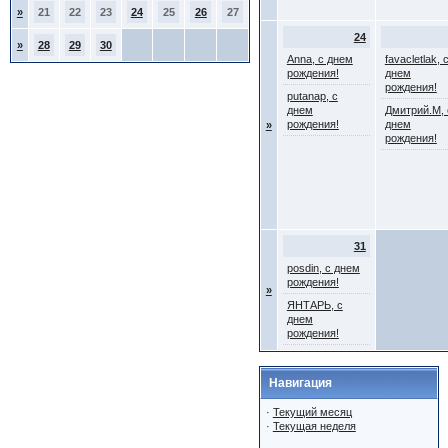
»
21
22
23
24
25
26
27
24
»
28
29
30
Anna, с днем
favacletlak, 
рождения!
днем
рождения!
putanap, с
днем
Дмитрий.М, 
рождения!
днем
»
рождения!
31
posdin, с днем
рождения!
»
ЯНТАРЬ, с
днем
рождения!
Навигация
·
Текущий месяц
·
Текущая неделя