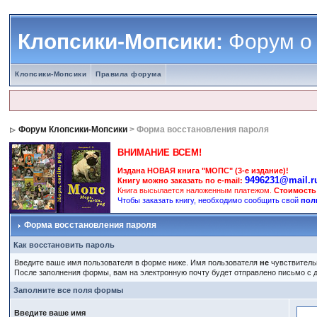
Клопсики-Мопсики:
Форум о
Клопсики-Мопсики
Правила форума
Форум Клопсики-Мопсики
> Форма восстановления пароля
ВНИМАНИЕ ВСЕМ!
Издана НОВАЯ книга "МОПС" (3-е издание)!
9496231@mail.r
Книгу можно заказать по e-mail:
Книга высылается наложенным платежом.
Стоимость
Чтобы заказать книгу, необходимо сообщить свой
пол
Форма восстановления пароля
Как восстановить пароль
Введите ваше имя пользователя в форме ниже. Имя пользователя
не
чувствительн
После заполнения формы, вам на электронную почту будет отправлено письмо с
Заполните все поля формы
Введите ваше имя