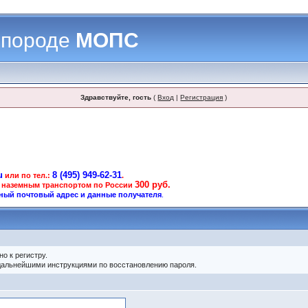
 породе
МОПС
Здравствуйте, гость
(
Вход
|
Регистрация
)
u
8 (495) 949-62-31
или по тел.:
.
300 руб.
 наземным транспортом по России
ный почтовый адрес и данные получателя
.
о к регистру.
 дальнейшими инструкциями по восстановлению пароля.