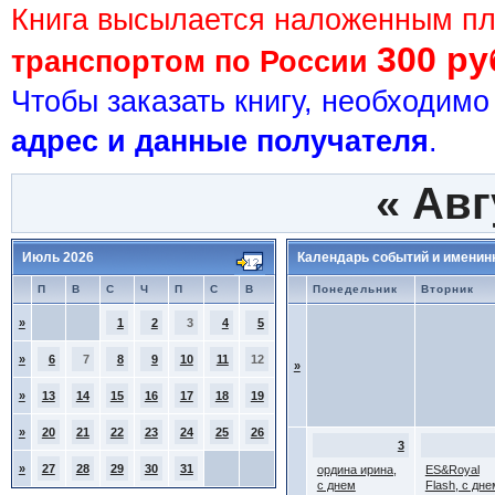
Книга высылается наложенным п
300 ру
транспортом по России
Чтобы заказать книгу, необходим
адрес и данные получателя
.
«
Авг
Июль 2026
Календарь событий и именин
П
В
С
Ч
П
С
В
Понедельник
Вторник
»
1
2
3
4
5
»
6
7
8
9
10
11
12
»
»
13
14
15
16
17
18
19
»
20
21
22
23
24
25
26
3
»
27
28
29
30
31
ордина ирина,
ES&Royal
с днем
Flash, с дне