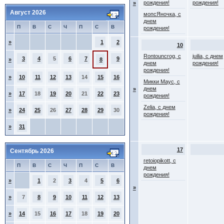
рождения!
рождения!
»
Август 2026
мопсЯночка, с
днем
П
В
С
Ч
П
С
В
рождения!
»
1
2
10
Rontouncrog, с
juilia, с днем
3
4
5
6
7
9
»
8
днем
рождения!
рождения!
»
10
11
12
13
14
15
16
Микки Маус, с
днем
»
»
17
18
19
20
21
22
23
рождения!
Zelia, с днем
»
24
25
26
27
28
29
30
рождения!
»
31
17
Сентябрь 2026
retoiopikott, с
П
В
С
Ч
П
С
В
днем
рождения!
»
1
2
3
4
5
6
»
»
7
8
9
10
11
12
13
»
14
15
16
17
18
19
20