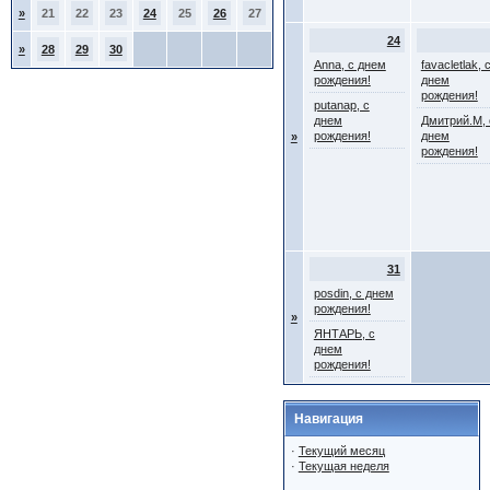
»
21
22
23
24
25
26
27
24
»
28
29
30
Anna, с днем
favacletlak, 
рождения!
днем
рождения!
putanap, с
днем
Дмитрий.М, 
рождения!
днем
»
рождения!
31
posdin, с днем
рождения!
»
ЯНТАРЬ, с
днем
рождения!
Навигация
·
Текущий месяц
·
Текущая неделя