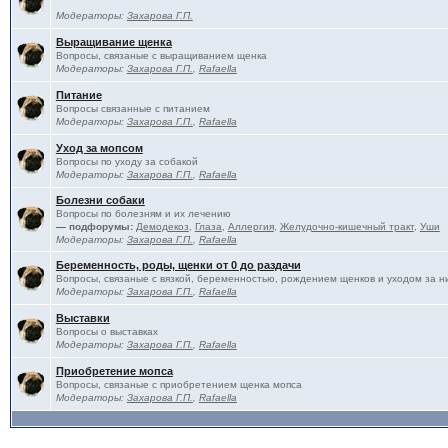
Модераторы:
Захарова Г.П.
Выращивание щенка
Вопросы, связаные с выращиванием щенка
Модераторы:
Захарова Г.П.
,
Rafaella
Питание
Вопросы связанные с питанием
Модераторы:
Захарова Г.П.
,
Rafaella
Уход за мопсом
Вопросы по уходу за собакой
Модераторы:
Захарова Г.П.
,
Rafaella
Болезни собаки
Вопросы по болезням и их лечению
— подфорумы:
Демодекоз
,
Глаза
,
Аллергия
,
Желудочно-кишечный тракт
,
Уши
Модераторы:
Захарова Г.П.
,
Rafaella
Беременность, роды, щенки от 0 до раздачи
Вопросы, связаные с вязкой, беременностью, рождением щенков и уходом за н
Модераторы:
Захарова Г.П.
,
Rafaella
Выставки
Вопросы о выставках
Модераторы:
Захарова Г.П.
,
Rafaella
Приобретение мопса
Вопросы, связаные с приобретением щенка мопса
Модераторы:
Захарова Г.П.
,
Rafaella