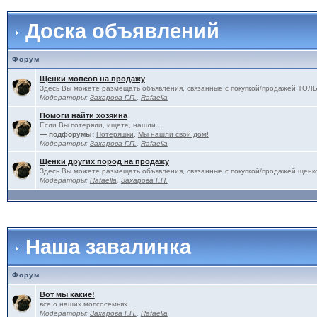
Доска объявлений
Форум
Щенки мопсов на продажу
Здесь Вы можете размещать объявления, связанные с покупкой/продажей 
Модераторы:
Захарова Г.П.
,
Rafaella
Помоги найти хозяина
Если Вы потеряли, ищете, нашли....
— подфорумы:
Потеряшки
,
Мы нашли свой дом!
Модераторы:
Захарова Г.П.
,
Rafaella
Щенки других пород на продажу
Здесь Вы можете размещать объявления, связанные с покупкой/продажей щенко
Модераторы:
Rafaella
,
Захарова Г.П.
Наша завалинка
Форум
Вот мы какие!
все о наших мопсосемьях
Модераторы:
Захарова Г.П.
,
Rafaella