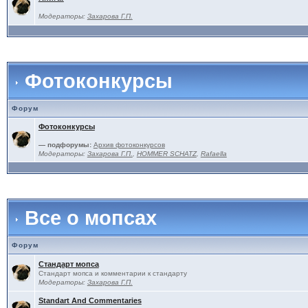
Модераторы:
Захарова Г.П.
Фотоконкурсы
Форум
Фотоконкурсы
— подфорумы:
Архив фотоконкурсов
Модераторы:
Захарова Г.П.
,
HOMMER SCHATZ
,
Rafaella
Все о мопсах
Форум
Стандарт мопса
Стандарт мопса и комментарии к стандарту
Модераторы:
Захарова Г.П.
Standart And Commentaries