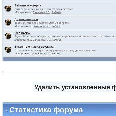
Забавные истории
Интересные случаи из жизни Вашего питомца
Модераторы:
Захарова Г.П.
,
Rafaella
Другие вопросы
Здесь Вы можете задавать любые вопросы
Модераторы:
Захарова Г.П.
,
Rafaella
Обо всем...
Здесь Вы можете общаться, спорить, выражать свое мнение болтать о полезно
Модераторы:
Захарова Г.П.
,
Rafaella
В память о наших друзьях...
О тех, кто ушел на ту сторону радуги - в страну далеких предков
Модераторы:
Захарова Г.П.
,
Rafaella
Удалить установленные 
Статистика форума