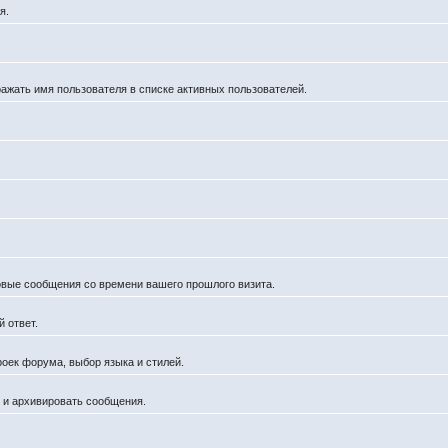
я.
ражать имя пользователя в списке активных пользователей.
новые сообщения со времени вашего прошлого визита.
 ответ.
роек форума, выбор языка и стилей.
й и архивировать сообщения.