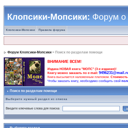
Клопсики-Мопсики:
Форум о
Клопсики-Мопсики
Правила форума
Форум Клопсики-Мопсики
> Поиск по разделам помощи
ВНИМАНИЕ ВСЕМ!
Издана НОВАЯ книга "МОПС" (3-е издание)!
9496231@mail.r
Книгу можно заказать по e-mail:
Книга высылается наложенным платежом.
Стоимость
Чтобы заказать книгу, необходимо сообщить свой
пол
Поиск по разделам помощи
Выберите нужный раздел из списка
Введите ключевые слова для поиска