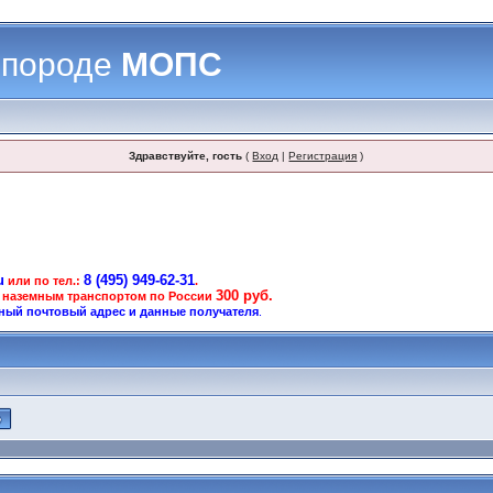
 породе
МОПС
Здравствуйте, гость
(
Вход
|
Регистрация
)
u
8 (495) 949-62-31
или по тел.:
.
300 руб.
 наземным транспортом по России
ный почтовый адрес и данные получателя
.