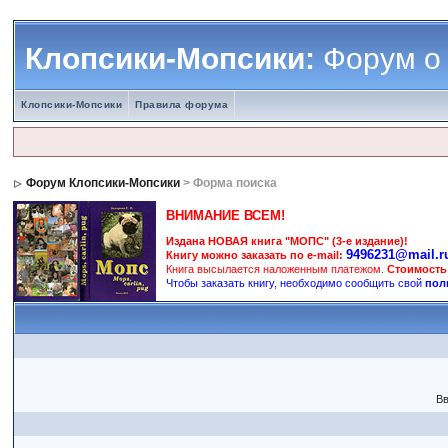
Клопсики-Мопсики:
Форум о
Клопсики-Мопсики
Правила форума
Форум Клопсики-Мопсики
> Форма поиска
ВНИМАНИЕ ВСЕМ!
Издана НОВАЯ книга "МОПС" (3-е издание)!
9496231@mail.r
Книгу можно заказать по e-mail:
Книга высылается наложенным платежом.
Стоимость
Чтобы заказать книгу, необходимо сообщить свой
пол
Вв