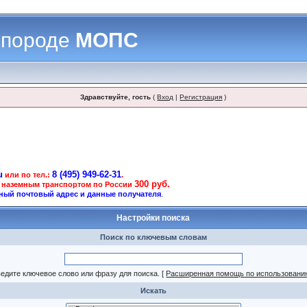
 породе
МОПС
Здравствуйте, гость
(
Вход
|
Регистрация
)
u
8 (495) 949-62-31
или по тел.:
.
300 руб.
 наземным транспортом по России
ный почтовый адрес и данные получателя
.
Настройки поиска
Поиск по ключевым словам
едите ключевое слово или фразу для поиска.
[
Расширенная помощь по использовани
Искать