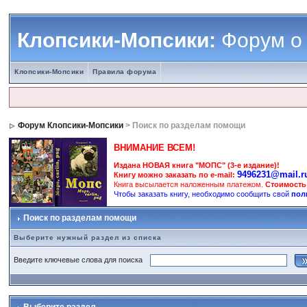
Клопсики-Мопсики:
Форум о
Клопсики-Мопсики
Правила форума
Форум Клопсики-Мопсики
> Поиск по разделам помощи
ВНИМАНИЕ ВСЕМ!
Издана НОВАЯ книга "МОПС" (3-е издание)!
9496231@mail.r
Книгу можно заказать по e-mail:
Книга высылается наложенным платежом.
Стоимость
Чтобы заказать книгу, необходимо сообщить свой
пол
Поиск по разделам помощи
Выберите нужный раздел из списка
Введите ключевые слова для поиска