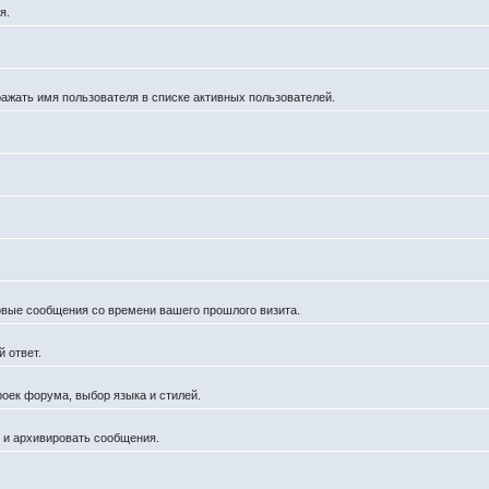
я.
ражать имя пользователя в списке активных пользователей.
новые сообщения со времени вашего прошлого визита.
 ответ.
роек форума, выбор языка и стилей.
й и архивировать сообщения.