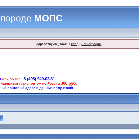
 породе
МОПС
Здравствуйте, гость
(
Вход
|
Регистрация
)
u
8 (495) 949-62-31
или по тел.:
.
300 руб.
 наземным транспортом по России
ный почтовый адрес и данные получателя
.