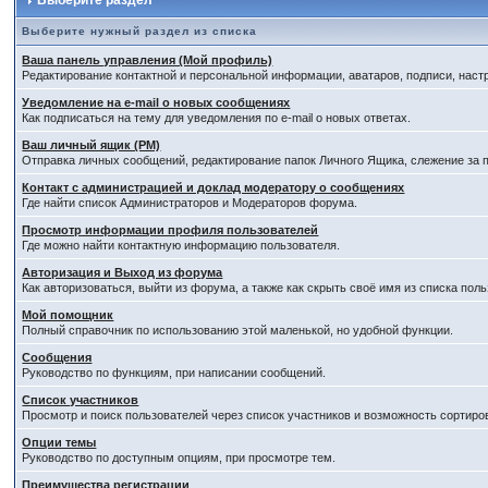
Выберите раздел
Выберите нужный раздел из списка
Ваша панель управления (Мой профиль)
Редактирование контактной и персональной информации, аватаров, подписи, наст
Уведомление на e-mail о новых сообщениях
Как подписаться на тему для уведомления по e-mail о новых ответах.
Ваш личный ящик (PM)
Отправка личных сообщений, редактирование папок Личного Ящика, слежение за
Контакт с администрацией и доклад модератору о сообщениях
Где найти список Администраторов и Модераторов форума.
Просмотр информации профиля пользователей
Где можно найти контактную информацию пользователя.
Авторизация и Выход из форума
Как авторизоваться, выйти из форума, а также как скрыть своё имя из списка по
Мой помощник
Полный справочник по использованию этой маленькой, но удобной функции.
Сообщения
Руководство по функциям, при написании сообщений.
Список участников
Просмотр и поиск пользователей через список участников и возможность сортиро
Опции темы
Руководство по доступным опциям, при просмотре тем.
Преимущества регистрации