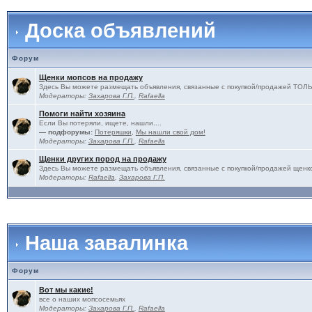
Доска объявлений
Форум
Щенки мопсов на продажу
Здесь Вы можете размещать объявления, связанные с покупкой/продажей 
Модераторы:
Захарова Г.П.
,
Rafaella
Помоги найти хозяина
Если Вы потеряли, ищете, нашли....
— подфорумы:
Потеряшки
,
Мы нашли свой дом!
Модераторы:
Захарова Г.П.
,
Rafaella
Щенки других пород на продажу
Здесь Вы можете размещать объявления, связанные с покупкой/продажей щенко
Модераторы:
Rafaella
,
Захарова Г.П.
Наша завалинка
Форум
Вот мы какие!
все о наших мопсосемьях
Модераторы:
Захарова Г.П.
,
Rafaella