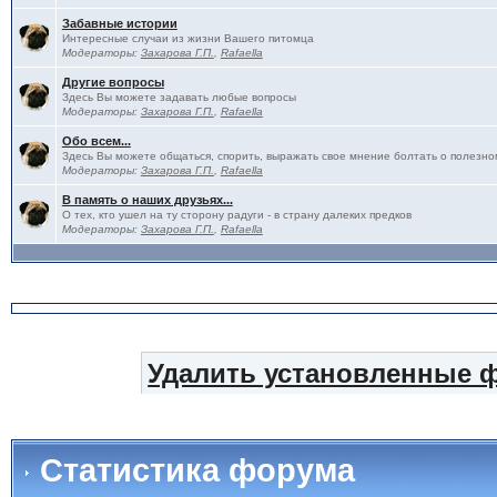
Забавные истории
Интересные случаи из жизни Вашего питомца
Модераторы:
Захарова Г.П.
,
Rafaella
Другие вопросы
Здесь Вы можете задавать любые вопросы
Модераторы:
Захарова Г.П.
,
Rafaella
Обо всем...
Здесь Вы можете общаться, спорить, выражать свое мнение болтать о полезно
Модераторы:
Захарова Г.П.
,
Rafaella
В память о наших друзьях...
О тех, кто ушел на ту сторону радуги - в страну далеких предков
Модераторы:
Захарова Г.П.
,
Rafaella
Удалить установленные 
Статистика форума