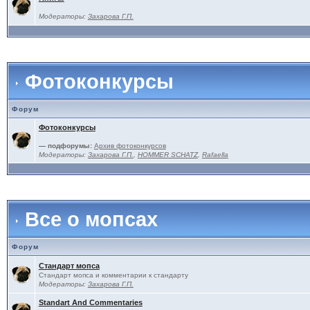
Модераторы:
Захарова Г.П.
Фотоконкурсы
Форум
Фотоконкурсы
— подфорумы:
Архив фотоконкурсов
Модераторы:
Захарова Г.П.
,
HOMMER SCHATZ
,
Rafaella
Все о мопсах
Форум
Стандарт мопса
Стандарт мопса и комментарии к стандарту
Модераторы:
Захарова Г.П.
Standart And Commentaries