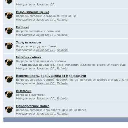
Модераторы:
Захарова Г.П.
Выращивание щенка
Вопросы, связаные с выращиванием щенка
Модераторы:
Захарова Г.П.
,
Rafaella
Питание
Вопросы связанные с питанием
Модераторы:
Захарова Г.П.
,
Rafaella
Уход за мопсом
Вопросы по уходу за собакой
Модераторы:
Захарова Г.П.
,
Rafaella
Болезни собаки
Вопросы по болезням и их лечению
— подфорумы:
Демодекоз
,
Глаза
,
Аллергия
,
Желудочно-кишечный тракт
,
Уши
Модераторы:
Захарова Г.П.
,
Rafaella
Беременность, роды, щенки от 0 до раздачи
Вопросы, связаные с вязкой, беременностью, рождением щенков и уходом за н
Модераторы:
Захарова Г.П.
,
Rafaella
Выставки
Вопросы о выставках
Модераторы:
Захарова Г.П.
,
Rafaella
Приобретение мопса
Вопросы, связаные с приобретением щенка мопса
Модераторы:
Захарова Г.П.
,
Rafaella