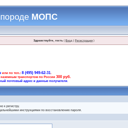
 породе
МОПС
Здравствуйте, гость
(
Вход
|
Регистрация
)
u
8 (495) 949-62-31
или по тел.:
.
300 руб.
 наземным транспортом по России
ный почтовый адрес и данные получателя
.
о к регистру.
 дальнейшими инструкциями по восстановлению пароля.