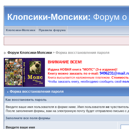
Клопсики-Мопсики:
Форум о
Клопсики-Мопсики
Правила форума
Форум Клопсики-Мопсики
> Форма восстановления пароля
ВНИМАНИЕ ВСЕМ!
Издана НОВАЯ книга "МОПС" (3-е издание)!
9496231@mail.r
Книгу можно заказать по e-mail:
Книга высылается наложенным платежом.
Стоимость
Чтобы заказать книгу, необходимо сообщить свой
пол
Форма восстановления пароля
Как восстановить пароль
Введите ваше имя пользователя в форме ниже. Имя пользователя
не
чувствительн
После заполнения формы, вам на электронную почту будет отправлено письмо с
Заполните все поля формы
Введите ваше имя