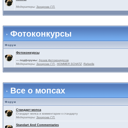
Модераторы:
Захарова Г.П.
Фотоконкурсы
Форум
Фотоконкурсы
— подфорумы:
Архив фотоконкурсов
Модераторы:
Захарова Г.П.
,
HOMMER SCHATZ
,
Rafaella
Все о мопсах
Форум
Стандарт мопса
Стандарт мопса и комментарии к стандарту
Модераторы:
Захарова Г.П.
Standart And Commentaries