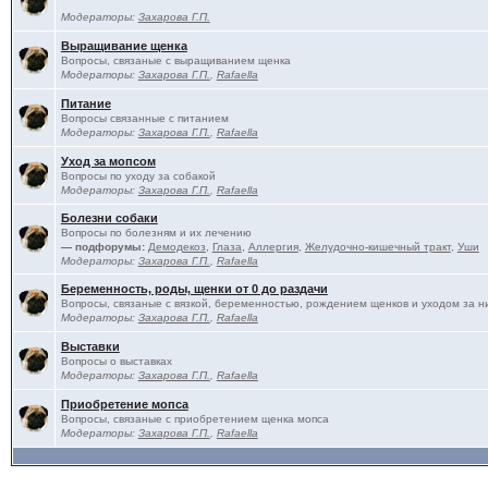
Модераторы:
Захарова Г.П.
Выращивание щенка
Вопросы, связаные с выращиванием щенка
Модераторы:
Захарова Г.П.
,
Rafaella
Питание
Вопросы связанные с питанием
Модераторы:
Захарова Г.П.
,
Rafaella
Уход за мопсом
Вопросы по уходу за собакой
Модераторы:
Захарова Г.П.
,
Rafaella
Болезни собаки
Вопросы по болезням и их лечению
— подфорумы:
Демодекоз
,
Глаза
,
Аллергия
,
Желудочно-кишечный тракт
,
Уши
Модераторы:
Захарова Г.П.
,
Rafaella
Беременность, роды, щенки от 0 до раздачи
Вопросы, связаные с вязкой, беременностью, рождением щенков и уходом за н
Модераторы:
Захарова Г.П.
,
Rafaella
Выставки
Вопросы о выставках
Модераторы:
Захарова Г.П.
,
Rafaella
Приобретение мопса
Вопросы, связаные с приобретением щенка мопса
Модераторы:
Захарова Г.П.
,
Rafaella