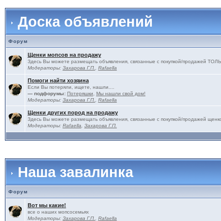
Доска объявлений
Форум
Щенки мопсов на продажу
Здесь Вы можете размещать объявления, связанные с покупкой/продажей 
Модераторы:
Захарова Г.П.
,
Rafaella
Помоги найти хозяина
Если Вы потеряли, ищете, нашли....
— подфорумы:
Потеряшки
,
Мы нашли свой дом!
Модераторы:
Захарова Г.П.
,
Rafaella
Щенки других пород на продажу
Здесь Вы можете размещать объявления, связанные с покупкой/продажей щенко
Модераторы:
Rafaella
,
Захарова Г.П.
Наша завалинка
Форум
Вот мы какие!
все о наших мопсосемьях
Модераторы:
Захарова Г.П.
,
Rafaella