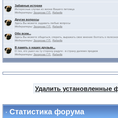
Забавные истории
Интересные случаи из жизни Вашего питомца
Модераторы:
Захарова Г.П.
,
Rafaella
Другие вопросы
Здесь Вы можете задавать любые вопросы
Модераторы:
Захарова Г.П.
,
Rafaella
Обо всем...
Здесь Вы можете общаться, спорить, выражать свое мнение болтать о полезно
Модераторы:
Захарова Г.П.
,
Rafaella
В память о наших друзьях...
О тех, кто ушел на ту сторону радуги - в страну далеких предков
Модераторы:
Захарова Г.П.
,
Rafaella
Удалить установленные 
Статистика форума