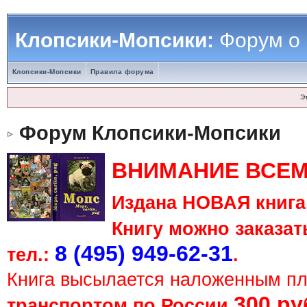
Клопсики-Мопсики:
Форум о
Клопсики-Мопсики
Правила форума
Э
Форум Клопсики-Мопсики
ВНИМАНИЕ ВСЕМ
Издана НОВАЯ книга 
Книгу можно заказать
8 (495) 949-62-31
тел.:
.
Книга высылается наложенным п
300 ру
транспортом по России