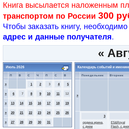
Книга высылается наложенным п
300 ру
транспортом по России
Чтобы заказать книгу, необходим
адрес и данные получателя
.
«
Авг
Июль 2026
Календарь событий и именин
П
В
С
Ч
П
С
В
Понедельник
Вторник
»
1
2
3
4
5
»
6
7
8
9
10
11
12
»
»
13
14
15
16
17
18
19
»
20
21
22
23
24
25
26
3
»
27
28
29
30
31
ордина ирина,
ES&Royal
с днем
Flash, с дне