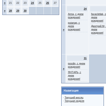
»
21
22
23
24
25
26
27
24
»
28
29
30
Anna, с днем
favacletlak, 
рождения!
днем
рождения!
putanap, с
днем
Дмитрий.М, 
рождения!
днем
»
рождения!
31
posdin, с днем
рождения!
»
ЯНТАРЬ, с
днем
рождения!
Навигация
·
Текущий месяц
·
Текущая неделя