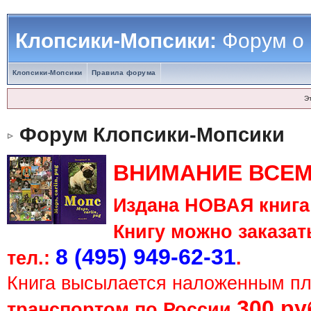
Клопсики-Мопсики:
Форум о
Клопсики-Мопсики
Правила форума
Э
Форум Клопсики-Мопсики
ВНИМАНИЕ ВСЕМ
Издана НОВАЯ книга 
Книгу можно заказать
8 (495) 949-62-31
тел.:
.
Книга высылается наложенным п
300 ру
транспортом по России