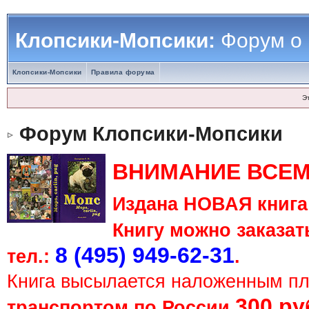
Клопсики-Мопсики:
Форум о
Клопсики-Мопсики
Правила форума
Э
Форум Клопсики-Мопсики
ВНИМАНИЕ ВСЕМ
Издана НОВАЯ книга 
Книгу можно заказать
8 (495) 949-62-31
тел.:
.
Книга высылается наложенным п
300 ру
транспортом по России