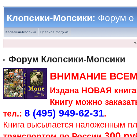
Клопсики-Мопсики:
Форум о
Клопсики-Мопсики
Правила форума
Э
Форум Клопсики-Мопсики
ВНИМАНИЕ ВСЕМ
Издана НОВАЯ книга 
Книгу можно заказать
8 (495) 949-62-31
тел.:
.
Книга высылается наложенным п
300 ру
транспортом по России