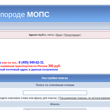
 породе
МОПС
Здравствуйте, гость
(
Вход
|
Регистрация
)
u
8 (495) 949-62-31
или по тел.:
.
300 руб.
 наземным транспортом по России
ный почтовый адрес и данные получателя
.
Настройки поиска
Поиск по ключевым словам
едите ключевое слово или фразу для поиска.
[
Расширенная помощь по использовани
Искать