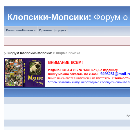
Клопсики-Мопсики:
Форум о
Клопсики-Мопсики
Правила форума
Форум Клопсики-Мопсики
> Форма поиска
ВНИМАНИЕ ВСЕМ!
Издана НОВАЯ книга "МОПС" (3-е издание)!
9496231@mail.r
Книгу можно заказать по e-mail:
Книга высылается наложенным платежом.
Стоимость
Чтобы заказать книгу, необходимо сообщить свой
пол
Вв