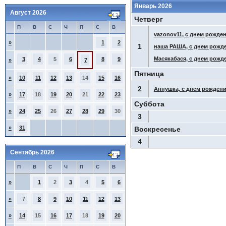
Январь 2026
Август 2026
Четверг
П
В
С
Ч
П
С
В
vazonov11, с днем рожден
»
1
2
1
наша РАША, с днем рожд
Масякабася, с днем рожд
3
4
5
6
8
9
»
7
Пятница
»
10
11
12
13
14
15
16
2
Аннушка, с днем рождени
»
17
18
19
20
21
22
23
Суббота
»
24
25
26
27
28
29
30
3
»
31
Воскресенье
4
Сентябрь 2026
П
В
С
Ч
П
С
В
»
1
2
3
4
5
6
»
7
8
9
10
11
12
13
»
14
15
16
17
18
19
20