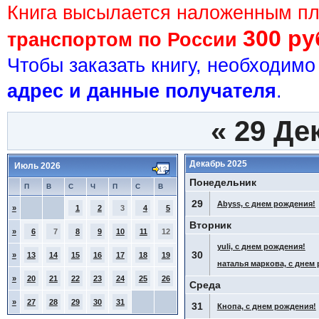
Книга высылается наложенным п
300 ру
транспортом по России
Чтобы заказать книгу, необходим
адрес и данные получателя
.
«
29 Де
Декабрь 2025
Июль 2026
Понедельник
П
В
С
Ч
П
С
В
29
Abyss, с днем рождения!
»
1
2
3
4
5
Вторник
»
6
7
8
9
10
11
12
yuli, с днем рождения!
30
»
13
14
15
16
17
18
19
наталья маркова, с днем
»
20
21
22
23
24
25
26
Среда
»
27
28
29
30
31
31
Кнопа, с днем рождения!