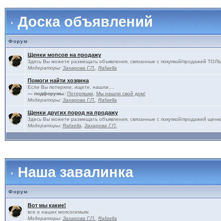
Доска объявлений
Форум
Щенки мопсов на продажу
Здесь Вы можете размещать объявления, связанные с покупкой/продажей 
Модераторы:
Захарова Г.П.
,
Rafaella
Помоги найти хозяина
Если Вы потеряли, ищете, нашли....
— подфорумы:
Потеряшки
,
Мы нашли свой дом!
Модераторы:
Захарова Г.П.
,
Rafaella
Щенки других пород на продажу
Здесь Вы можете размещать объявления, связанные с покупкой/продажей щенко
Модераторы:
Rafaella
,
Захарова Г.П.
Наша завалинка
Форум
Вот мы какие!
все о наших мопсосемьях
Модераторы:
Захарова Г.П.
,
Rafaella