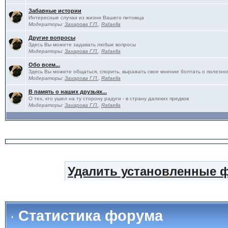
Забавные истории
Интересные случаи из жизни Вашего питомца
Модераторы:
Захарова Г.П.
,
Rafaella
Другие вопросы
Здесь Вы можете задавать любые вопросы
Модераторы:
Захарова Г.П.
,
Rafaella
Обо всем...
Здесь Вы можете общаться, спорить, выражать свое мнение болтать о полезно
Модераторы:
Захарова Г.П.
,
Rafaella
В память о наших друзьях...
О тех, кто ушел на ту сторону радуги - в страну далеких предков
Модераторы:
Захарова Г.П.
,
Rafaella
Удалить установленные 
Статистика форума