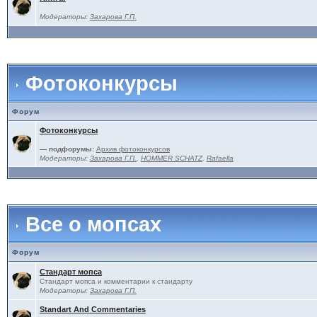
Модераторы:
Захарова Г.П.
Фотоконкурсы
Форум
Фотоконкурсы
— подфорумы:
Архив фотоконкурсов
Модераторы:
Захарова Г.П.
,
HOMMER SCHATZ
,
Rafaella
Все о мопсах
Форум
Стандарт мопса
Стандарт мопса и комментарии к стандарту
Модераторы:
Захарова Г.П.
Standart And Commentaries