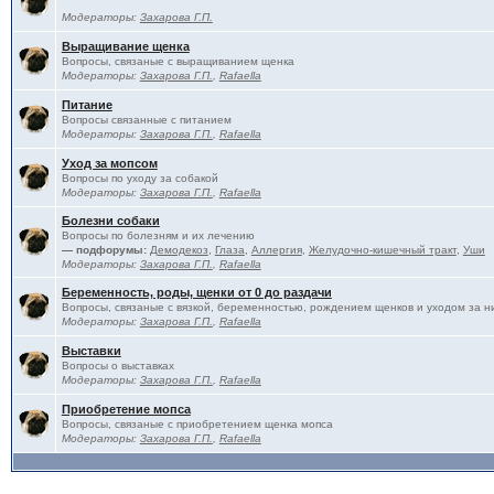
Модераторы:
Захарова Г.П.
Выращивание щенка
Вопросы, связаные с выращиванием щенка
Модераторы:
Захарова Г.П.
,
Rafaella
Питание
Вопросы связанные с питанием
Модераторы:
Захарова Г.П.
,
Rafaella
Уход за мопсом
Вопросы по уходу за собакой
Модераторы:
Захарова Г.П.
,
Rafaella
Болезни собаки
Вопросы по болезням и их лечению
— подфорумы:
Демодекоз
,
Глаза
,
Аллергия
,
Желудочно-кишечный тракт
,
Уши
Модераторы:
Захарова Г.П.
,
Rafaella
Беременность, роды, щенки от 0 до раздачи
Вопросы, связаные с вязкой, беременностью, рождением щенков и уходом за н
Модераторы:
Захарова Г.П.
,
Rafaella
Выставки
Вопросы о выставках
Модераторы:
Захарова Г.П.
,
Rafaella
Приобретение мопса
Вопросы, связаные с приобретением щенка мопса
Модераторы:
Захарова Г.П.
,
Rafaella