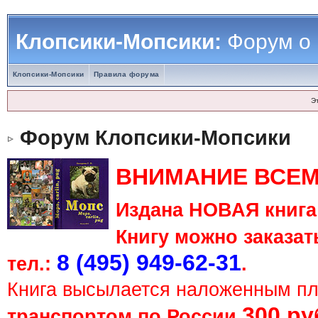
Клопсики-Мопсики:
Форум о
Клопсики-Мопсики
Правила форума
Э
Форум Клопсики-Мопсики
ВНИМАНИЕ ВСЕМ
Издана НОВАЯ книга 
Книгу можно заказать
8 (495) 949-62-31
тел.:
.
Книга высылается наложенным п
300 ру
транспортом по России