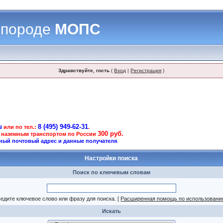
 породе
МОПС
Здравствуйте, гость
(
Вход
|
Регистрация
)
u
8 (495) 949-62-31
или по тел.:
.
300 руб.
 наземным транспортом по России
ный почтовый адрес и данные получателя
.
Настройки поиска
Поиск по ключевым словам
едите ключевое слово или фразу для поиска.
[
Расширенная помощь по использовани
Искать