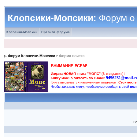
Клопсики-Мопсики:
Форум о
Клопсики-Мопсики
Правила форума
Форум Клопсики-Мопсики
> Форма поиска
ВНИМАНИЕ ВСЕМ!
Издана НОВАЯ книга "МОПС" (3-е издание)!
9496231@mail.r
Книгу можно заказать по e-mail:
Книга высылается наложенным платежом.
Стоимость
Чтобы заказать книгу, необходимо сообщить свой
пол
Вв