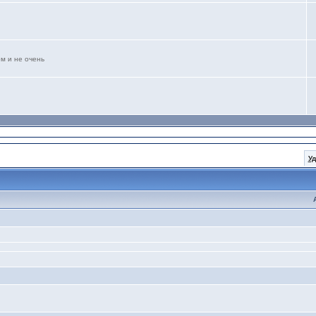
м и не очень
У