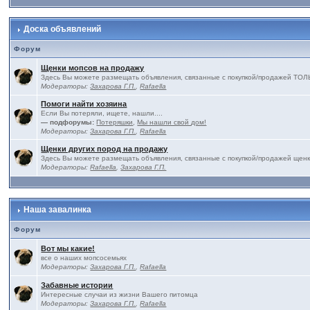
Доска объявлений
Форум
Щенки мопсов на продажу
Здесь Вы можете размещать объявления, связанные с покупкой/продажей 
Модераторы:
Захарова Г.П.
,
Rafaella
Помоги найти хозяина
Если Вы потеряли, ищете, нашли....
— подфорумы:
Потеряшки
,
Мы нашли свой дом!
Модераторы:
Захарова Г.П.
,
Rafaella
Щенки других пород на продажу
Здесь Вы можете размещать объявления, связанные с покупкой/продажей щенк
Модераторы:
Rafaella
,
Захарова Г.П.
Наша завалинка
Форум
Вот мы какие!
все о наших мопсосемьях
Модераторы:
Захарова Г.П.
,
Rafaella
Забавные истории
Интересные случаи из жизни Вашего питомца
Модераторы:
Захарова Г.П.
,
Rafaella