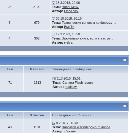
18.3.2018, 22:06
23
2109
Тема:
Новеньким
Автор:
Elena70tk
30.10.2018, 20:16
3
679
Тема:
Технические вопросы по форуму ...
Автор:
БьюTи
12.3.2022, 10:50
4
302
Тема:
Важнейшая книга, если у вас ре...
Автор:
r-elya
Тем
Ответов
Последнее сообщение
31.3.2018, 15:51
71
1313
Тема:
Camera Flash Issues
Автор:
kesizewi
Тем
Ответов
Последнее сообщение
9.2.2017, 11:48
40
1101
Тема:
Характер и темперамент мопса
Автор:
Саханя