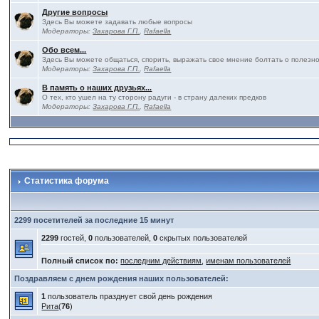
Другие вопросы
Здесь Вы можете задавать любые вопросы
Модераторы:
Захарова Г.П.
,
Rafaella
Обо всем...
Здесь Вы можете общаться, спорить, выражать свое мнение болтать о полезно
Модераторы:
Захарова Г.П.
,
Rafaella
В память о наших друзьях...
О тех, кто ушел на ту сторону радуги - в страну далеких предков
Модераторы:
Захарова Г.П.
,
Rafaella
Статистика форума
2299 посетителей за последние 15 минут
2299
гостей,
0
пользователей,
0
скрытых пользователей
Полный список по:
последним действиям
,
именам пользователей
Поздравляем с днем рождения наших пользователей:
1
пользователь празднует свой день рождения
Рита
(
76
)