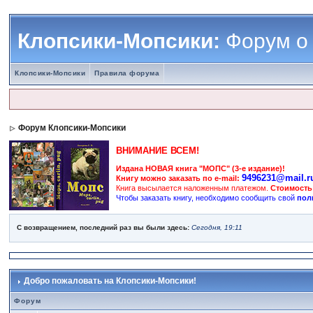
Клопсики-Мопсики:
Форум о
Клопсики-Мопсики
Правила форума
Форум Клопсики-Мопсики
ВНИМАНИЕ ВСЕМ!
Издана НОВАЯ книга "МОПС" (3-е издание)!
9496231@mail.r
Книгу можно заказать по e-mail:
Книга высылается наложенным платежом.
Стоимость
Чтобы заказать книгу, необходимо сообщить свой
пол
С возвращением, последний раз вы были здесь:
Сегодня, 19:11
Добро пожаловать на Клопсики-Мопсики!
Форум