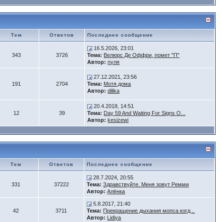
Тем
Ответов
Последнее сообщение
16.5.2026, 23:01
343
3726
Тема:
Велюрс Де Оффри, помет "П"
Автор:
пуля
27.12.2021, 23:56
191
2704
Тема:
Мотя дома
Автор:
dilika
20.4.2018, 14:51
12
39
Тема:
Day 59 And Waiting For Signs O...
Автор:
kesizewi
Тем
Ответов
Последнее сообщение
28.7.2024, 20:55
331
37222
Тема:
Здравствуйте. Меня зовут Ремми
Автор:
Алёнка
5.8.2017, 21:40
42
3711
Тема:
Прекращение дыхания мопса когд...
Автор:
Lidiya