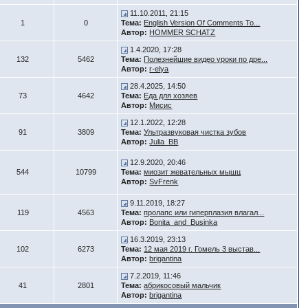
11.10.2011, 21:15
1
0
Тема:
English Version Of Comments To...
Автор:
HOMMER SCHATZ
1.4.2020, 17:28
132
5462
Тема:
Полезнейшие видео уроки по дре...
Автор:
r-elya
28.4.2025, 14:50
73
4642
Тема:
Еда для хозяев
Автор:
Мисис
12.1.2022, 12:28
91
3809
Тема:
Ультразвуковая чистка зубов
Автор:
Julia_BB
12.9.2020, 20:46
544
10799
Тема:
миозит жевательных мышц
Автор:
SvFrenk
9.11.2019, 18:27
119
4563
Тема:
пролапс или гиперплазия влагал...
Автор:
Bonita_and_Businka
16.3.2019, 23:13
102
6273
Тема:
12 мая 2019 г. Гомель 3 выстав...
Автор:
brigantina
7.2.2019, 11:46
41
2801
Тема:
абрикосовый мальчик
Автор:
brigantina