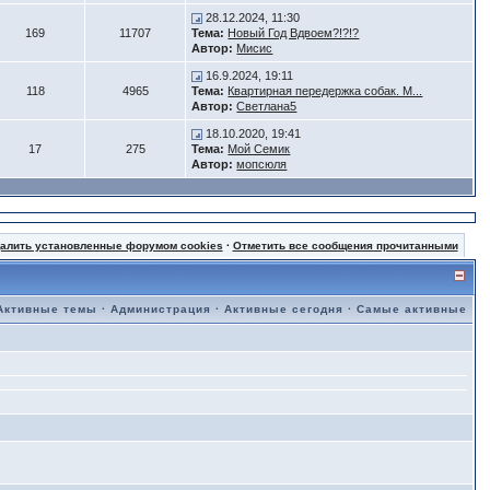
28.12.2024, 11:30
169
11707
Тема:
Новый Год Вдвоем?!?!?
Автор:
Мисис
16.9.2024, 19:11
118
4965
Тема:
Квартирная передержка собак. М...
Автор:
Светлана5
18.10.2020, 19:41
17
275
Тема:
Мой Семик
Автор:
мопсюля
далить установленные форумом cookies
·
Отметить все сообщения прочитанными
Активные темы
·
Администрация
·
Активные сегодня
·
Самые активные