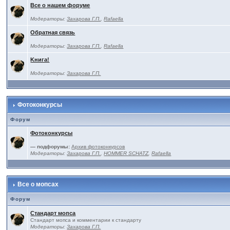
Все о нашем форуме
Модераторы:
Захарова Г.П.
,
Rafaella
Обратная связь
Модераторы:
Захарова Г.П.
,
Rafaella
Kнига!
Модераторы:
Захарова Г.П.
Фотоконкурсы
Форум
Фотоконкурсы
— подфорумы:
Архив фотоконкурсов
Модераторы:
Захарова Г.П.
,
HOMMER SCHATZ
,
Rafaella
Все о мопсах
Форум
Стандарт мопса
Стандарт мопса и комментарии к стандарту
Модераторы:
Захарова Г.П.