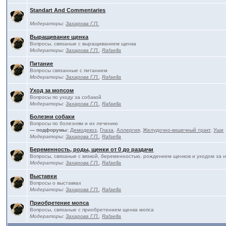
Standart And Commentaries
Модераторы:
Захарова Г.П.
Выращивание щенка
Вопросы, связаные с выращиванием щенка
Модераторы:
Захарова Г.П.
,
Rafaella
Питание
Вопросы связанные с питанием
Модераторы:
Захарова Г.П.
,
Rafaella
Уход за мопсом
Вопросы по уходу за собакой
Модераторы:
Захарова Г.П.
,
Rafaella
Болезни собаки
Вопросы по болезням и их лечению
— подфорумы:
Демодекоз
,
Глаза
,
Аллергия
,
Желудочно-кишечный тракт
,
Уши
Модераторы:
Захарова Г.П.
,
Rafaella
Беременность, роды, щенки от 0 до раздачи
Вопросы, связаные с вязкой, беременностью, рождением щенков и уходом за 
Модераторы:
Захарова Г.П.
,
Rafaella
Выставки
Вопросы о выставках
Модераторы:
Захарова Г.П.
,
Rafaella
Приобретение мопса
Вопросы, связаные с приобретением щенка мопса
Модераторы:
Захарова Г.П.
,
Rafaella