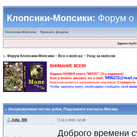
Клопсики-Мопсики:
Форум о
Клопсики-Мопсики
Правила форума
Здравствуйт
Форум Клопсики-Мопсики
>
Все о мопсах
>
Уход за мопсом
ВНИМАНИЕ ВСЕМ!
Издана НОВАЯ книга "МОПС" (3-е издание)!
9496231@mail.r
Книгу можно заказать по e-mail:
Книга высылается наложенным платежом.
Стоимость
Чтобы заказать книгу, необходимо сообщить свой
полн
Ультразвуковая чистка зубов
, Подскажите контакты Москва
Julia_BB
12.1.2022, 12:28
Доброго времени с