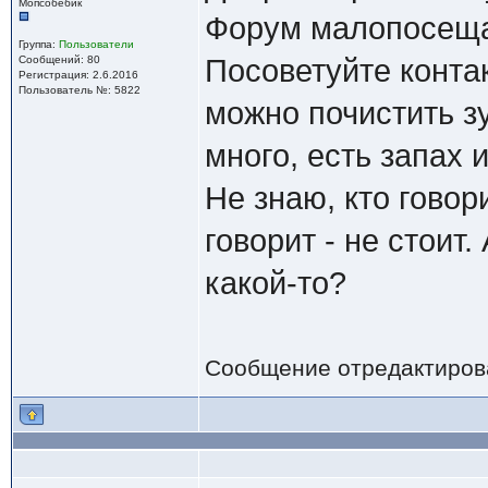
Мопсобебик
Форум малопосещае
Группа:
Пользователи
Сообщений: 80
Посоветуйте контак
Регистрация: 2.6.2016
Пользователь №: 5822
можно почистить з
много, есть запах и
Не знаю, кто говор
говорит - не стоит
какой-то?
Сообщение отредактиро