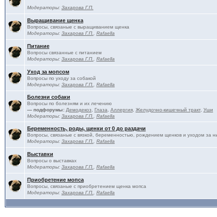
Модераторы:
Захарова Г.П.
Выращивание щенка
Вопросы, связаные с выращиванием щенка
Модераторы:
Захарова Г.П.
,
Rafaella
Питание
Вопросы связанные с питанием
Модераторы:
Захарова Г.П.
,
Rafaella
Уход за мопсом
Вопросы по уходу за собакой
Модераторы:
Захарова Г.П.
,
Rafaella
Болезни собаки
Вопросы по болезням и их лечению
— подфорумы:
Демодекоз
,
Глаза
,
Аллергия
,
Желудочно-кишечный тракт
,
Уши
Модераторы:
Захарова Г.П.
,
Rafaella
Беременность, роды, щенки от 0 до раздачи
Вопросы, связаные с вязкой, беременностью, рождением щенков и уходом за н
Модераторы:
Захарова Г.П.
,
Rafaella
Выставки
Вопросы о выставках
Модераторы:
Захарова Г.П.
,
Rafaella
Приобретение мопса
Вопросы, связаные с приобретением щенка мопса
Модераторы:
Захарова Г.П.
,
Rafaella