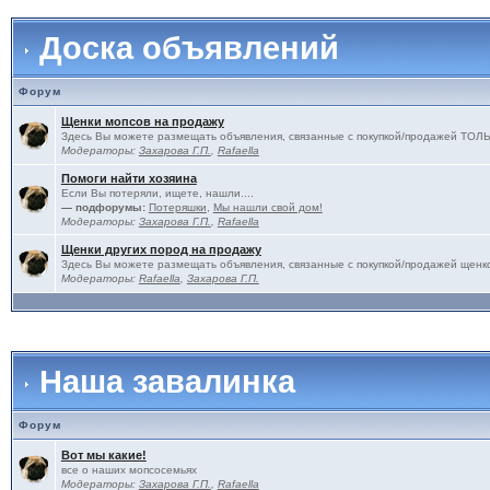
Доска объявлений
Форум
Щенки мопсов на продажу
Здесь Вы можете размещать объявления, связанные с покупкой/продажей 
Модераторы:
Захарова Г.П.
,
Rafaella
Помоги найти хозяина
Если Вы потеряли, ищете, нашли....
— подфорумы:
Потеряшки
,
Мы нашли свой дом!
Модераторы:
Захарова Г.П.
,
Rafaella
Щенки других пород на продажу
Здесь Вы можете размещать объявления, связанные с покупкой/продажей щенко
Модераторы:
Rafaella
,
Захарова Г.П.
Наша завалинка
Форум
Вот мы какие!
все о наших мопсосемьях
Модераторы:
Захарова Г.П.
,
Rafaella