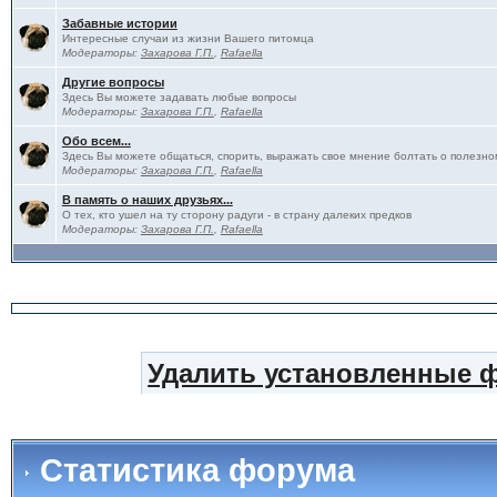
Забавные истории
Интересные случаи из жизни Вашего питомца
Модераторы:
Захарова Г.П.
,
Rafaella
Другие вопросы
Здесь Вы можете задавать любые вопросы
Модераторы:
Захарова Г.П.
,
Rafaella
Обо всем...
Здесь Вы можете общаться, спорить, выражать свое мнение болтать о полезно
Модераторы:
Захарова Г.П.
,
Rafaella
В память о наших друзьях...
О тех, кто ушел на ту сторону радуги - в страну далеких предков
Модераторы:
Захарова Г.П.
,
Rafaella
Удалить установленные 
Статистика форума