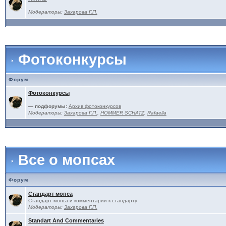
Модераторы:
Захарова Г.П.
Фотоконкурсы
Форум
Фотоконкурсы
— подфорумы:
Архив фотоконкурсов
Модераторы:
Захарова Г.П.
,
HOMMER SCHATZ
,
Rafaella
Все о мопсах
Форум
Стандарт мопса
Стандарт мопса и комментарии к стандарту
Модераторы:
Захарова Г.П.
Standart And Commentaries