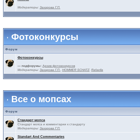
Модераторы:
Захарова Г.П.
Фотоконкурсы
Форум
Фотоконкурсы
— подфорумы:
Архив фотоконкурсов
Модераторы:
Захарова Г.П.
,
HOMMER SCHATZ
,
Rafaella
Все о мопсах
Форум
Стандарт мопса
Стандарт мопса и комментарии к стандарту
Модераторы:
Захарова Г.П.
Standart And Commentaries