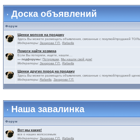
Доска объявлений
Форум
Щенки мопсов на продажу
Здесь Вы можете размещать объявления, связанные с покупкой/продажей 
Модераторы:
Захарова Г.П.
,
Rafaella
Помоги найти хозяина
Если Вы потеряли, ищете, нашли....
— подфорумы:
Потеряшки
,
Мы нашли свой дом!
Модераторы:
Захарова Г.П.
,
Rafaella
Щенки других пород на продажу
Здесь Вы можете размещать объявления, связанные с покупкой/продажей щенко
Модераторы:
Rafaella
,
Захарова Г.П.
Наша завалинка
Форум
Вот мы какие!
все о наших мопсосемьях
Модераторы:
Захарова Г.П.
,
Rafaella