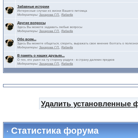
Забавные истории
Интересные случаи из жизни Вашего питомца
Модераторы:
Захарова Г.П.
,
Rafaella
Другие вопросы
Здесь Вы можете задавать любые вопросы
Модераторы:
Захарова Г.П.
,
Rafaella
Обо всем...
Здесь Вы можете общаться, спорить, выражать свое мнение болтать о полезно
Модераторы:
Захарова Г.П.
,
Rafaella
В память о наших друзьях...
О тех, кто ушел на ту сторону радуги - в страну далеких предков
Модераторы:
Захарова Г.П.
,
Rafaella
Удалить установленные 
Статистика форума