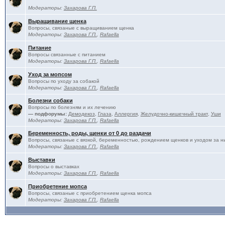
Модераторы:
Захарова Г.П.
Выращивание щенка
Вопросы, связаные с выращиванием щенка
Модераторы:
Захарова Г.П.
,
Rafaella
Питание
Вопросы связанные с питанием
Модераторы:
Захарова Г.П.
,
Rafaella
Уход за мопсом
Вопросы по уходу за собакой
Модераторы:
Захарова Г.П.
,
Rafaella
Болезни собаки
Вопросы по болезням и их лечению
— подфорумы:
Демодекоз
,
Глаза
,
Аллергия
,
Желудочно-кишечный тракт
,
Уши
Модераторы:
Захарова Г.П.
,
Rafaella
Беременность, роды, щенки от 0 до раздачи
Вопросы, связаные с вязкой, беременностью, рождением щенков и уходом за н
Модераторы:
Захарова Г.П.
,
Rafaella
Выставки
Вопросы о выставках
Модераторы:
Захарова Г.П.
,
Rafaella
Приобретение мопса
Вопросы, связаные с приобретением щенка мопса
Модераторы:
Захарова Г.П.
,
Rafaella