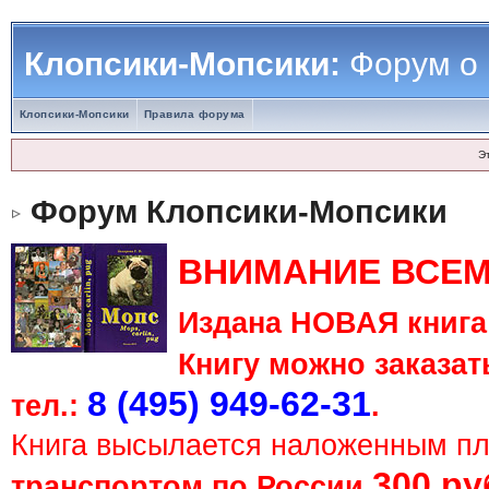
Клопсики-Мопсики:
Форум о
Клопсики-Мопсики
Правила форума
Э
Форум Клопсики-Мопсики
ВНИМАНИЕ ВСЕМ
Издана НОВАЯ книга 
Книгу можно заказать
8 (495) 949-62-31
тел.:
.
Книга высылается наложенным п
300 ру
транспортом по России