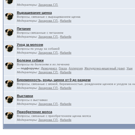
Модераторы:
Захарова Г.П.
Выращивание щенка
Вопросы, связаные с выращиванием щенка
Модераторы:
Захарова Г.П.
,
Rafaella
Питание
Вопросы связанные с питанием
Модераторы:
Захарова Г.П.
,
Rafaella
Уход за мопсом
Вопросы по уходу за собакой
Модераторы:
Захарова Г.П.
,
Rafaella
Болезни собаки
Вопросы по болезням и их лечению
— подфорумы:
Демодекоз
,
Глаза
,
Аллергия
,
Желудочно-кишечный тракт
,
Уши
Модераторы:
Захарова Г.П.
,
Rafaella
Беременность, роды, щенки от 0 до раздачи
Вопросы, связаные с вязкой, беременностью, рождением щенков и уходом за н
Модераторы:
Захарова Г.П.
,
Rafaella
Выставки
Вопросы о выставках
Модераторы:
Захарова Г.П.
,
Rafaella
Приобретение мопса
Вопросы, связаные с приобретением щенка мопса
Модераторы:
Захарова Г.П.
,
Rafaella