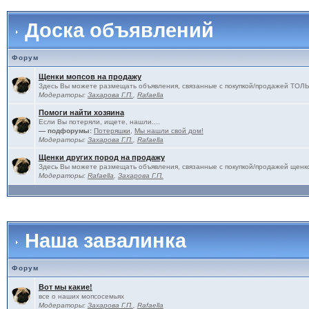
Доска объявлений
Форум
Щенки мопсов на продажу
Здесь Вы можете размещать объявления, связанные с покупкой/продажей 
Модераторы:
Захарова Г.П.
,
Rafaella
Помоги найти хозяина
Если Вы потеряли, ищете, нашли....
— подфорумы:
Потеряшки
,
Мы нашли свой дом!
Модераторы:
Захарова Г.П.
,
Rafaella
Щенки других пород на продажу
Здесь Вы можете размещать объявления, связанные с покупкой/продажей щенко
Модераторы:
Rafaella
,
Захарова Г.П.
Наша завалинка
Форум
Вот мы какие!
все о наших мопсосемьях
Модераторы:
Захарова Г.П.
,
Rafaella