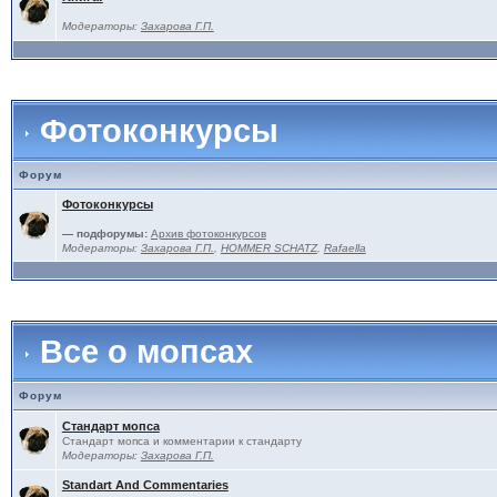
Модераторы:
Захарова Г.П.
Фотоконкурсы
Форум
Фотоконкурсы
— подфорумы:
Архив фотоконкурсов
Модераторы:
Захарова Г.П.
,
HOMMER SCHATZ
,
Rafaella
Все о мопсах
Форум
Стандарт мопса
Стандарт мопса и комментарии к стандарту
Модераторы:
Захарова Г.П.
Standart And Commentaries