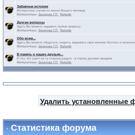
Забавные истории
Интересные случаи из жизни Вашего питомца
Модераторы:
Захарова Г.П.
,
Rafaella
Другие вопросы
Здесь Вы можете задавать любые вопросы
Модераторы:
Захарова Г.П.
,
Rafaella
Обо всем...
Здесь Вы можете общаться, спорить, выражать свое мнение болтать о полезно
Модераторы:
Захарова Г.П.
,
Rafaella
В память о наших друзьях...
О тех, кто ушел на ту сторону радуги - в страну далеких предков
Модераторы:
Захарова Г.П.
,
Rafaella
Удалить установленные 
Статистика форума