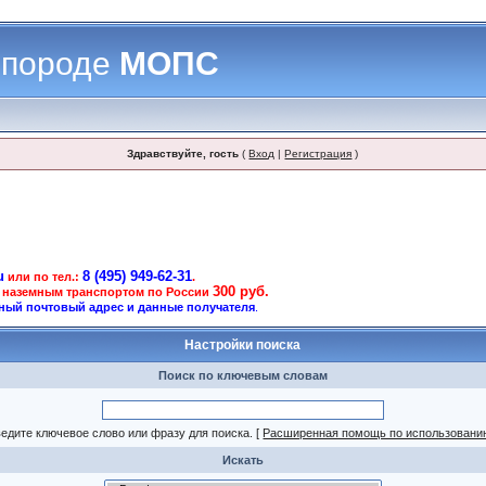
 породе
МОПС
Здравствуйте, гость
(
Вход
|
Регистрация
)
u
8 (495) 949-62-31
или по тел.:
.
300 руб.
 наземным транспортом по России
ный почтовый адрес и данные получателя
.
Настройки поиска
Поиск по ключевым словам
едите ключевое слово или фразу для поиска.
[
Расширенная помощь по использовани
Искать