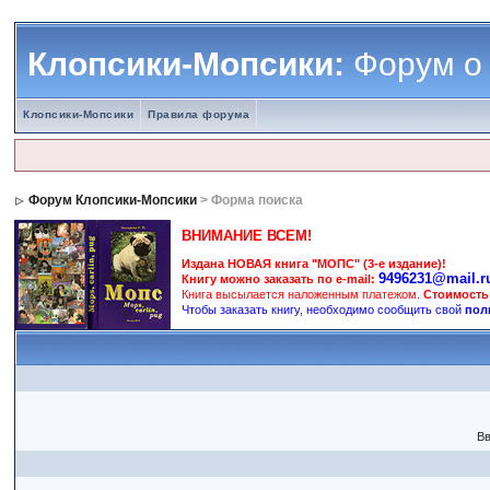
Клопсики-Мопсики:
Форум о
Клопсики-Мопсики
Правила форума
Форум Клопсики-Мопсики
> Форма поиска
ВНИМАНИЕ ВСЕМ!
Издана НОВАЯ книга "МОПС" (3-е издание)!
9496231@mail.r
Книгу можно заказать по e-mail:
Книга высылается наложенным платежом.
Стоимость
Чтобы заказать книгу, необходимо сообщить свой
пол
Вв