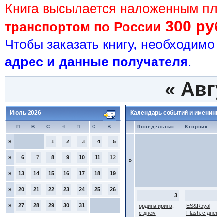
Книга высылается наложенным п
300 ру
транспортом по России
Чтобы заказать книгу, необходим
адрес и данные получателя
.
«
Авг
Июль 2026
Календарь событий и именин
П
В
С
Ч
П
С
В
Понедельник
Вторник
»
1
2
3
4
5
»
6
7
8
9
10
11
12
»
»
13
14
15
16
17
18
19
»
20
21
22
23
24
25
26
3
»
27
28
29
30
31
ордина ирина,
ES&Royal
с днем
Flash, с дне