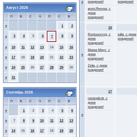
рождения!
рождения!
»
Август 2026
мопсЯночка, с
днем
П
В
С
Ч
П
С
В
рождения!
»
1
2
10
Rontouncrog, с
juilia, с днем
3
4
5
6
8
9
»
7
днем
рождения!
рождения!
»
10
11
12
13
14
15
16
Микки Маус, с
днем
»
»
17
18
19
20
21
22
23
рождения!
Zelia, с днем
»
24
25
26
27
28
29
30
рождения!
»
31
17
Сентябрь 2026
retoiopikott, с
П
В
С
Ч
П
С
В
днем
рождения!
»
1
2
3
4
5
6
»
»
7
8
9
10
11
12
13
»
14
15
16
17
18
19
20