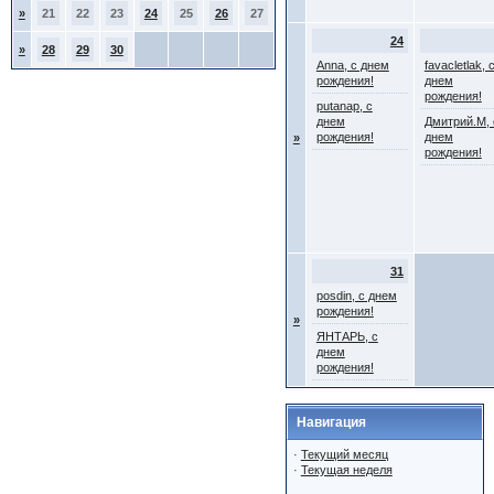
»
21
22
23
24
25
26
27
24
»
28
29
30
Anna, с днем
favacletlak, 
рождения!
днем
рождения!
putanap, с
днем
Дмитрий.М, 
рождения!
днем
»
рождения!
31
posdin, с днем
рождения!
»
ЯНТАРЬ, с
днем
рождения!
Навигация
·
Текущий месяц
·
Текущая неделя