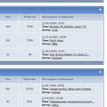
Тем
Ответов
Последнее сообщение
16.5.2026, 23:01
343
3726
Тема:
Велюрс Де Оффри, помет "П"
Автор:
пуля
27.12.2021, 23:56
191
2704
Тема:
Мотя дома
Автор:
dilika
20.4.2018, 14:51
12
39
Тема:
Day 59 And Waiting For Signs O...
Автор:
kesizewi
Тем
Ответов
Последнее сообщение
28.7.2024, 20:55
331
37222
Тема:
Здравствуйте. Меня зовут Ремми
Автор:
Алёнка
5.8.2017, 21:40
42
3711
Тема:
Прекращение дыхания мопса когд...
Автор:
Lidiya