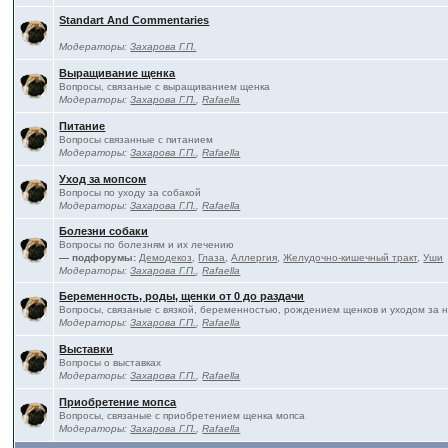
Standart And Commentaries
Модераторы:
Захарова Г.П.
Выращивание щенка
Вопросы, связаные с выращиванием щенка
Модераторы:
Захарова Г.П.
,
Rafaella
Питание
Вопросы связанные с питанием
Модераторы:
Захарова Г.П.
,
Rafaella
Уход за мопсом
Вопросы по уходу за собакой
Модераторы:
Захарова Г.П.
,
Rafaella
Болезни собаки
Вопросы по болезням и их лечению
— подфорумы:
Демодекоз
,
Глаза
,
Аллергия
,
Желудочно-кишечный тракт
,
Уши
Модераторы:
Захарова Г.П.
,
Rafaella
Беременность, роды, щенки от 0 до раздачи
Вопросы, связаные с вязкой, беременностью, рождением щенков и уходом за 
Модераторы:
Захарова Г.П.
,
Rafaella
Выставки
Вопросы о выставках
Модераторы:
Захарова Г.П.
,
Rafaella
Приобретение мопса
Вопросы, связаные с приобретением щенка мопса
Модераторы:
Захарова Г.П.
,
Rafaella