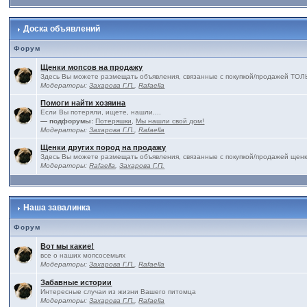
Доска объявлений
Форум
Щенки мопсов на продажу
Здесь Вы можете размещать объявления, связанные с покупкой/продажей 
Модераторы:
Захарова Г.П.
,
Rafaella
Помоги найти хозяина
Если Вы потеряли, ищете, нашли....
— подфорумы:
Потеряшки
,
Мы нашли свой дом!
Модераторы:
Захарова Г.П.
,
Rafaella
Щенки других пород на продажу
Здесь Вы можете размещать объявления, связанные с покупкой/продажей щенк
Модераторы:
Rafaella
,
Захарова Г.П.
Наша завалинка
Форум
Вот мы какие!
все о наших мопсосемьях
Модераторы:
Захарова Г.П.
,
Rafaella
Забавные истории
Интересные случаи из жизни Вашего питомца
Модераторы:
Захарова Г.П.
,
Rafaella