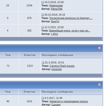
18.3.2018, 22:06
23
2109
Тема:
Новеньким
Автор:
Elena70tk
30.10.2018, 20:16
3
679
Тема:
Технические вопросы по форуму ...
Автор:
БьюTи
12.3.2022, 10:50
4
302
Тема:
Важнейшая книга, если у вас ре...
Автор:
r-elya
Тем
Ответов
Последнее сообщение
31.3.2018, 15:51
71
1313
Тема:
Camera Flash Issues
Автор:
kesizewi
Тем
Ответов
Последнее сообщение
9.2.2017, 11:48
40
1101
Тема:
Характер и темперамент мопса
Автор:
Саханя