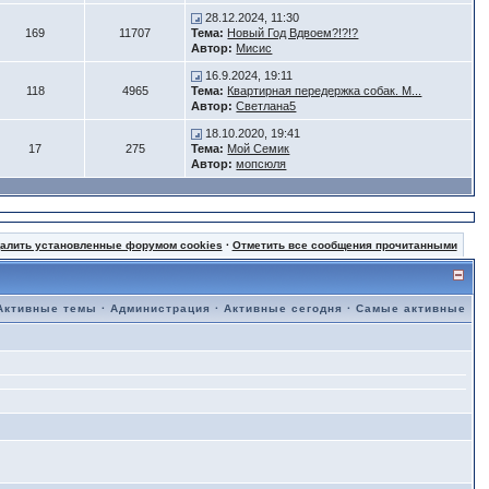
28.12.2024, 11:30
169
11707
Тема:
Новый Год Вдвоем?!?!?
Автор:
Мисис
16.9.2024, 19:11
118
4965
Тема:
Квартирная передержка собак. М...
Автор:
Светлана5
18.10.2020, 19:41
17
275
Тема:
Мой Семик
Автор:
мопсюля
далить установленные форумом cookies
·
Отметить все сообщения прочитанными
Активные темы
·
Администрация
·
Активные сегодня
·
Самые активные