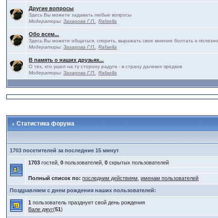
Другие вопросы
Здесь Вы можете задавать любые вопросы
Модераторы:
Захарова Г.П.
,
Rafaella
Обо всем...
Здесь Вы можете общаться, спорить, выражать свое мнение болтать о полезно
Модераторы:
Захарова Г.П.
,
Rafaella
В память о наших друзьях...
О тех, кто ушел на ту сторону радуги - в страну далеких предков
Модераторы:
Захарова Г.П.
,
Rafaella
Статистика форума
1703 посетителей за последние 15 минут
1703
гостей,
0
пользователей,
0
скрытых пользователей
Полный список по:
последним действиям
,
именам пользователей
Поздравляем с днем рождения наших пользователей:
1
пользователь празднует свой день рождения
Вале джуг
(
51
)