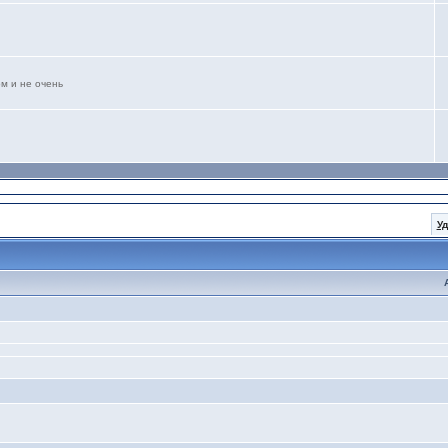
м и не очень
У