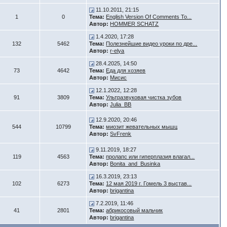
11.10.2011, 21:15
1
0
Тема:
English Version Of Comments To...
Автор:
HOMMER SCHATZ
1.4.2020, 17:28
132
5462
Тема:
Полезнейшие видео уроки по дре...
Автор:
r-elya
28.4.2025, 14:50
73
4642
Тема:
Еда для хозяев
Автор:
Мисис
12.1.2022, 12:28
91
3809
Тема:
Ультразвуковая чистка зубов
Автор:
Julia_BB
12.9.2020, 20:46
544
10799
Тема:
миозит жевательных мышц
Автор:
SvFrenk
9.11.2019, 18:27
119
4563
Тема:
пролапс или гиперплазия влагал...
Автор:
Bonita_and_Businka
16.3.2019, 23:13
102
6273
Тема:
12 мая 2019 г. Гомель 3 выстав...
Автор:
brigantina
7.2.2019, 11:46
41
2801
Тема:
абрикосовый мальчик
Автор:
brigantina