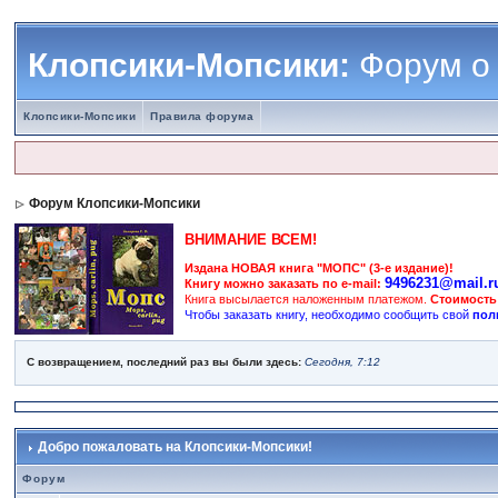
Клопсики-Мопсики:
Форум о
Клопсики-Мопсики
Правила форума
Форум Клопсики-Мопсики
ВНИМАНИЕ ВСЕМ!
Издана НОВАЯ книга "МОПС" (3-е издание)!
9496231@mail.r
Книгу можно заказать по e-mail:
Книга высылается наложенным платежом.
Стоимость
Чтобы заказать книгу, необходимо сообщить свой
пол
С возвращением, последний раз вы были здесь:
Сегодня, 7:12
Добро пожаловать на Клопсики-Мопсики!
Форум