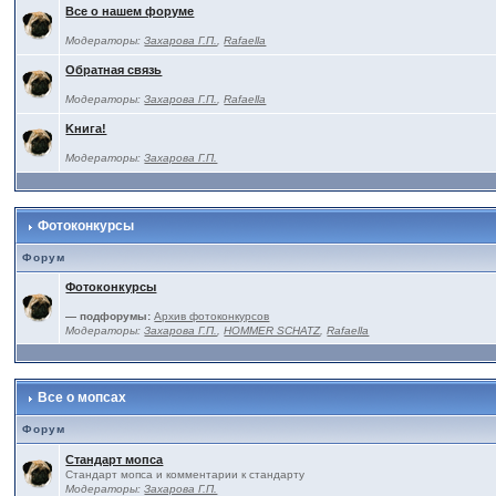
Все о нашем форуме
Модераторы:
Захарова Г.П.
,
Rafaella
Обратная связь
Модераторы:
Захарова Г.П.
,
Rafaella
Kнига!
Модераторы:
Захарова Г.П.
Фотоконкурсы
Форум
Фотоконкурсы
— подфорумы:
Архив фотоконкурсов
Модераторы:
Захарова Г.П.
,
HOMMER SCHATZ
,
Rafaella
Все о мопсах
Форум
Стандарт мопса
Стандарт мопса и комментарии к стандарту
Модераторы:
Захарова Г.П.