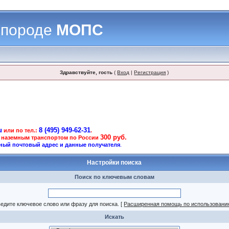
 породе
МОПС
Здравствуйте, гость
(
Вход
|
Регистрация
)
u
8 (495) 949-62-31
или по тел.:
.
300 руб.
 наземным транспортом по России
ный почтовый адрес и данные получателя
.
Настройки поиска
Поиск по ключевым словам
едите ключевое слово или фразу для поиска.
[
Расширенная помощь по использовани
Искать