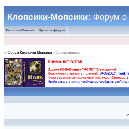
Клопсики-Мопсики:
Форум о
Клопсики-Мопсики
Правила форума
Форум Клопсики-Мопсики
> Форма поиска
ВНИМАНИЕ ВСЕМ!
Издана НОВАЯ книга "МОПС" (3-е издание)!
9496231@mail.r
Книгу можно заказать по e-mail:
Книга высылается наложенным платежом.
Стоимость
Чтобы заказать книгу, необходимо сообщить свой
пол
Вв