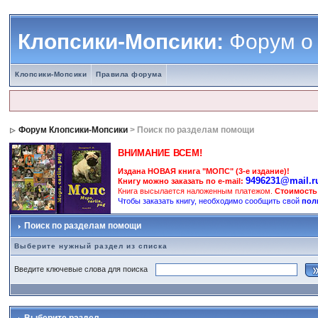
Клопсики-Мопсики:
Форум о
Клопсики-Мопсики
Правила форума
Форум Клопсики-Мопсики
> Поиск по разделам помощи
ВНИМАНИЕ ВСЕМ!
Издана НОВАЯ книга "МОПС" (3-е издание)!
9496231@mail.r
Книгу можно заказать по e-mail:
Книга высылается наложенным платежом.
Стоимость
Чтобы заказать книгу, необходимо сообщить свой
пол
Поиск по разделам помощи
Выберите нужный раздел из списка
Введите ключевые слова для поиска