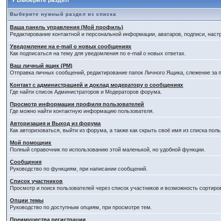
Выберите раздел
Выберите нужный раздел из списка
Ваша панель управления (Мой профиль)
Редактирование контактной и персональной информации, аватаров, подписи, наст
Уведомление на e-mail о новых сообщениях
Как подписаться на тему для уведомления по e-mail о новых ответах.
Ваш личный ящик (PM)
Отправка личных сообщений, редактирование папок Личного Ящика, слежение за
Контакт с администрацией и доклад модератору о сообщениях
Где найти список Администраторов и Модераторов форума.
Просмотр информации профиля пользователей
Где можно найти контактную информацию пользователя.
Авторизация и Выход из форума
Как авторизоваться, выйти из форума, а также как скрыть своё имя из списка по
Мой помощник
Полный справочник по использованию этой маленькой, но удобной функции.
Сообщения
Руководство по функциям, при написании сообщений.
Список участников
Просмотр и поиск пользователей через список участников и возможность сортиро
Опции темы
Руководство по доступным опциям, при просмотре тем.
Преимущества регистрации