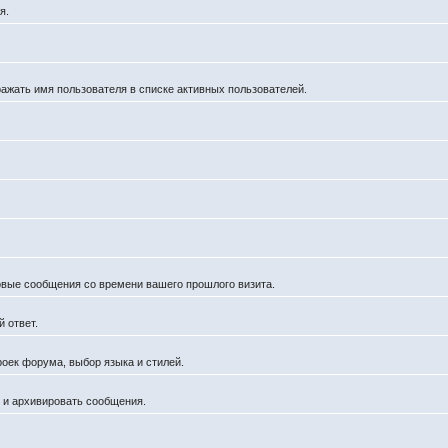
я.
ражать имя пользователя в списке активных пользователей.
новые сообщения со времени вашего прошлого визита.
 ответ.
роек форума, выбор языка и стилей.
й и архивировать сообщения.