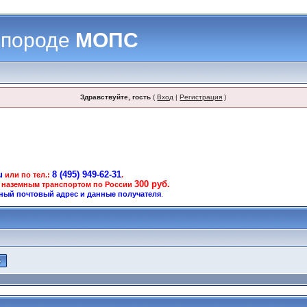
 породе
МОПС
Здравствуйте, гость
(
Вход
|
Регистрация
)
u
8 (495) 949-62-31
или по тел.:
.
300 руб.
 наземным транспортом по России
ный почтовый адрес и данные получателя
.