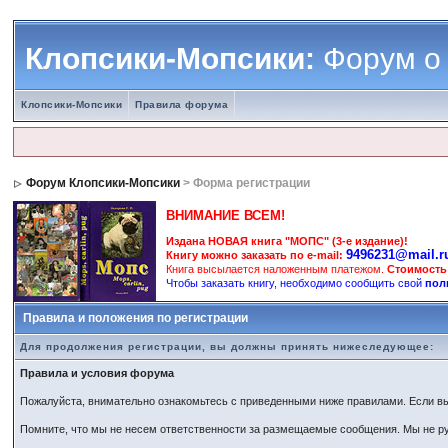
Клопсики-Мопсики:
Форум о
Клопсики-Мопсики
Правила форума
Форум Клопсики-Мопсики
> Форма регистрации
ВНИМАНИЕ ВСЕМ!
Издана НОВАЯ книга "МОПС" (3-е издание)!
9496231@mail.r
Книгу можно заказать по e-mail:
Книга высылается наложенным платежом.
Стоимость
Чтобы заказать книгу, необходимо сообщить свой
пол
Правила и положения по регистрации
Для продолжения регистрации, вы должны принять нижеследующее:
Правила и условия форума
Пожалуйста, внимательно ознакомьтесь с приведенными ниже правилами. Если вы 
Помните, что мы не несем ответственности за размещаемые сообщения. Мы не ру