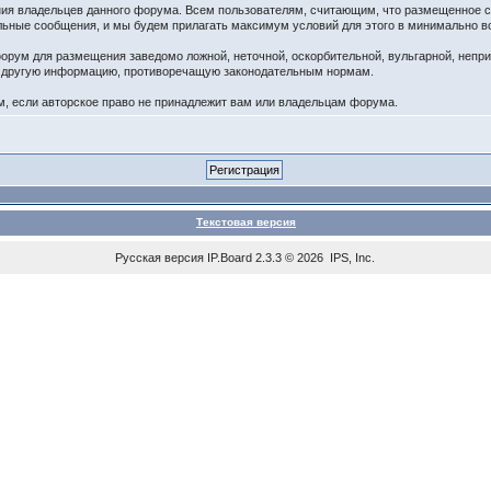
ения владельцев данного форума. Всем пользователям, считающим, что размещенное
ельные сообщения, и мы будем прилагать максимум условий для этого в минимально в
орум для размещения заведомо ложной, неточной, оскорбительной, вульгарной, непр
ю другую информацию, противоречащую законодательным нормам.
 если авторское право не принадлежит вам или владельцам форума.
Текстовая версия
Русская версия
IP.Board
2.3.3 © 2026
IPS, Inc
.