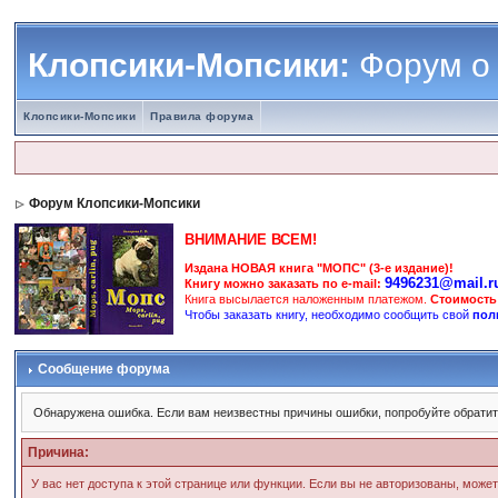
Клопсики-Мопсики:
Форум о
Клопсики-Мопсики
Правила форума
Форум Клопсики-Мопсики
ВНИМАНИЕ ВСЕМ!
Издана НОВАЯ книга "МОПС" (3-е издание)!
9496231@mail.r
Книгу можно заказать по e-mail:
Книга высылается наложенным платежом.
Стоимость
Чтобы заказать книгу, необходимо сообщить свой
пол
Сообщение форума
Обнаружена ошибка. Если вам неизвестны причины ошибки, попробуйте обрати
Причина:
У вас нет доступа к этой странице или функции. Если вы не авторизованы, може