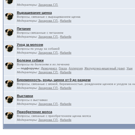
Модераторы:
Захарова Г.П.
Выращивание щенка
Вопросы, связаные с выращиванием щенка
Модераторы:
Захарова Г.П.
,
Rafaella
Питание
Вопросы связанные с питанием
Модераторы:
Захарова Г.П.
,
Rafaella
Уход за мопсом
Вопросы по уходу за собакой
Модераторы:
Захарова Г.П.
,
Rafaella
Болезни собаки
Вопросы по болезням и их лечению
— подфорумы:
Демодекоз
,
Глаза
,
Аллергия
,
Желудочно-кишечный тракт
,
Уши
Модераторы:
Захарова Г.П.
,
Rafaella
Беременность, роды, щенки от 0 до раздачи
Вопросы, связаные с вязкой, беременностью, рождением щенков и уходом за н
Модераторы:
Захарова Г.П.
,
Rafaella
Выставки
Вопросы о выставках
Модераторы:
Захарова Г.П.
,
Rafaella
Приобретение мопса
Вопросы, связаные с приобретением щенка мопса
Модераторы:
Захарова Г.П.
,
Rafaella