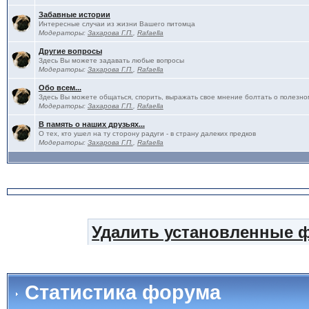
Забавные истории
Интересные случаи из жизни Вашего питомца
Модераторы:
Захарова Г.П.
,
Rafaella
Другие вопросы
Здесь Вы можете задавать любые вопросы
Модераторы:
Захарова Г.П.
,
Rafaella
Обо всем...
Здесь Вы можете общаться, спорить, выражать свое мнение болтать о полезно
Модераторы:
Захарова Г.П.
,
Rafaella
В память о наших друзьях...
О тех, кто ушел на ту сторону радуги - в страну далеких предков
Модераторы:
Захарова Г.П.
,
Rafaella
Удалить установленные 
Статистика форума