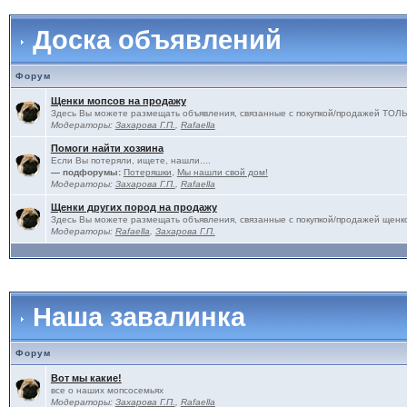
Доска объявлений
Форум
Щенки мопсов на продажу
Здесь Вы можете размещать объявления, связанные с покупкой/продажей 
Модераторы:
Захарова Г.П.
,
Rafaella
Помоги найти хозяина
Если Вы потеряли, ищете, нашли....
— подфорумы:
Потеряшки
,
Мы нашли свой дом!
Модераторы:
Захарова Г.П.
,
Rafaella
Щенки других пород на продажу
Здесь Вы можете размещать объявления, связанные с покупкой/продажей щенко
Модераторы:
Rafaella
,
Захарова Г.П.
Наша завалинка
Форум
Вот мы какие!
все о наших мопсосемьях
Модераторы:
Захарова Г.П.
,
Rafaella