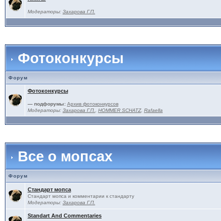
Модераторы:
Захарова Г.П.
Фотоконкурсы
Форум
Фотоконкурсы
— подфорумы:
Архив фотоконкурсов
Модераторы:
Захарова Г.П.
,
HOMMER SCHATZ
,
Rafaella
Все о мопсах
Форум
Стандарт мопса
Стандарт мопса и комментарии к стандарту
Модераторы:
Захарова Г.П.
Standart And Commentaries