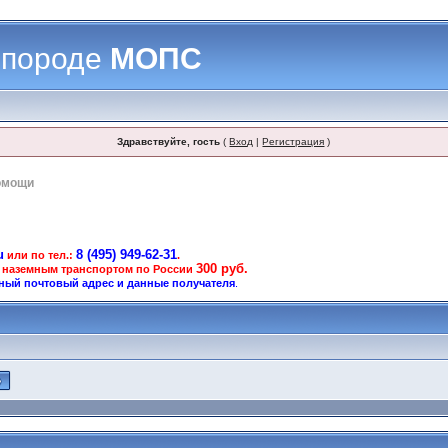
 породе
МОПС
Здравствуйте, гость
(
Вход
|
Регистрация
)
омощи
u
8 (495) 949-62-31
или по тел.:
.
300 руб.
 наземным транспортом по России
ный почтовый адрес и данные получателя
.