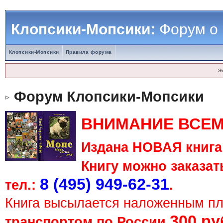
Клопсики-Мопсики:
Форум о
Клопсики-Мопсики
Правила форума
Э
Форум Клопсики-Мопсики
ВНИМАНИЕ ВСЕМ
Издана НОВАЯ книга 
Книгу можно заказать
8 (495) 949-62-31
тел.:
.
Книга высылается наложенным п
300 ру
транспортом по России