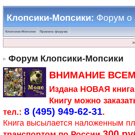
Клопсики-Мопсики:
Форум о
Клопсики-Мопсики
Правила форума
Э
Форум Клопсики-Мопсики
ВНИМАНИЕ ВСЕМ
Издана НОВАЯ книга 
Книгу можно заказать
8 (495) 949-62-31
тел.:
.
Книга высылается наложенным п
300 ру
транспортом по России