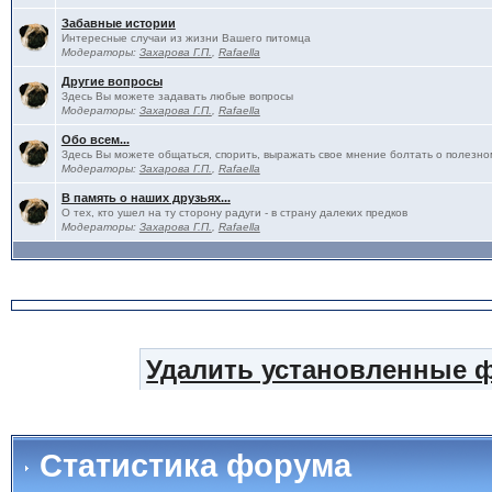
Забавные истории
Интересные случаи из жизни Вашего питомца
Модераторы:
Захарова Г.П.
,
Rafaella
Другие вопросы
Здесь Вы можете задавать любые вопросы
Модераторы:
Захарова Г.П.
,
Rafaella
Обо всем...
Здесь Вы можете общаться, спорить, выражать свое мнение болтать о полезно
Модераторы:
Захарова Г.П.
,
Rafaella
В память о наших друзьях...
О тех, кто ушел на ту сторону радуги - в страну далеких предков
Модераторы:
Захарова Г.П.
,
Rafaella
Удалить установленные 
Статистика форума