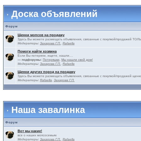
Доска объявлений
Форум
Щенки мопсов на продажу
Здесь Вы можете размещать объявления, связанные с покупкой/продажей 
Модераторы:
Захарова Г.П.
,
Rafaella
Помоги найти хозяина
Если Вы потеряли, ищете, нашли....
— подфорумы:
Потеряшки
,
Мы нашли свой дом!
Модераторы:
Захарова Г.П.
,
Rafaella
Щенки других пород на продажу
Здесь Вы можете размещать объявления, связанные с покупкой/продажей щенко
Модераторы:
Rafaella
,
Захарова Г.П.
Наша завалинка
Форум
Вот мы какие!
все о наших мопсосемьях
Модераторы:
Захарова Г.П.
,
Rafaella