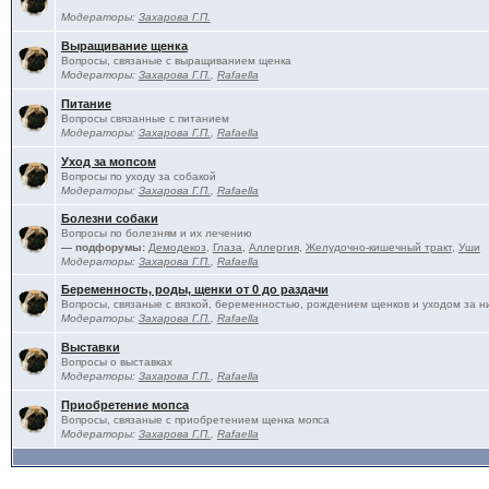
Модераторы:
Захарова Г.П.
Выращивание щенка
Вопросы, связаные с выращиванием щенка
Модераторы:
Захарова Г.П.
,
Rafaella
Питание
Вопросы связанные с питанием
Модераторы:
Захарова Г.П.
,
Rafaella
Уход за мопсом
Вопросы по уходу за собакой
Модераторы:
Захарова Г.П.
,
Rafaella
Болезни собаки
Вопросы по болезням и их лечению
— подфорумы:
Демодекоз
,
Глаза
,
Аллергия
,
Желудочно-кишечный тракт
,
Уши
Модераторы:
Захарова Г.П.
,
Rafaella
Беременность, роды, щенки от 0 до раздачи
Вопросы, связаные с вязкой, беременностью, рождением щенков и уходом за н
Модераторы:
Захарова Г.П.
,
Rafaella
Выставки
Вопросы о выставках
Модераторы:
Захарова Г.П.
,
Rafaella
Приобретение мопса
Вопросы, связаные с приобретением щенка мопса
Модераторы:
Захарова Г.П.
,
Rafaella