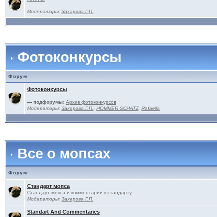
Модераторы:
Захарова Г.П.
Фотоконкурсы
Форум
Фотоконкурсы
— подфорумы:
Архив фотоконкурсов
Модераторы:
Захарова Г.П.
,
HOMMER SCHATZ
,
Rafaella
Все о мопсах
Форум
Стандарт мопса
Стандарт мопса и комментарии к стандарту
Модераторы:
Захарова Г.П.
Standart And Commentaries