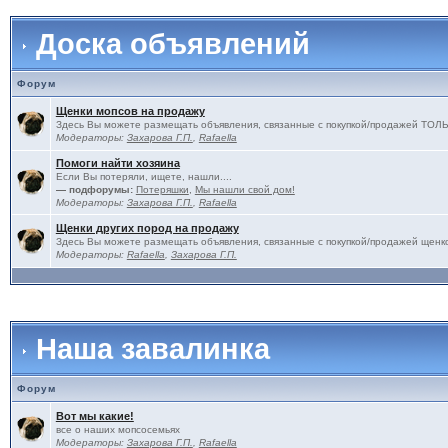
Доска объявлений
Форум
Щенки мопсов на продажу
Здесь Вы можете размещать объявления, связанные с покупкой/продажей 
Модераторы:
Захарова Г.П.
,
Rafaella
Помоги найти хозяина
Если Вы потеряли, ищете, нашли....
— подфорумы:
Потеряшки
,
Мы нашли свой дом!
Модераторы:
Захарова Г.П.
,
Rafaella
Щенки других пород на продажу
Здесь Вы можете размещать объявления, связанные с покупкой/продажей щенко
Модераторы:
Rafaella
,
Захарова Г.П.
Наша завалинка
Форум
Вот мы какие!
все о наших мопсосемьях
Модераторы:
Захарова Г.П.
,
Rafaella