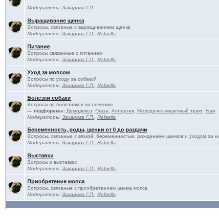
Модераторы:
Захарова Г.П.
Выращивание щенка
Вопросы, связаные с выращиванием щенка
Модераторы:
Захарова Г.П.
,
Rafaella
Питание
Вопросы связанные с питанием
Модераторы:
Захарова Г.П.
,
Rafaella
Уход за мопсом
Вопросы по уходу за собакой
Модераторы:
Захарова Г.П.
,
Rafaella
Болезни собаки
Вопросы по болезням и их лечению
— подфорумы:
Демодекоз
,
Глаза
,
Аллергия
,
Желудочно-кишечный тракт
,
Уши
Модераторы:
Захарова Г.П.
,
Rafaella
Беременность, роды, щенки от 0 до раздачи
Вопросы, связаные с вязкой, беременностью, рождением щенков и уходом за н
Модераторы:
Захарова Г.П.
,
Rafaella
Выставки
Вопросы о выставках
Модераторы:
Захарова Г.П.
,
Rafaella
Приобретение мопса
Вопросы, связаные с приобретением щенка мопса
Модераторы:
Захарова Г.П.
,
Rafaella