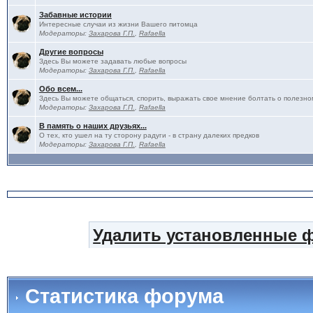
Забавные истории
Интересные случаи из жизни Вашего питомца
Модераторы:
Захарова Г.П.
,
Rafaella
Другие вопросы
Здесь Вы можете задавать любые вопросы
Модераторы:
Захарова Г.П.
,
Rafaella
Обо всем...
Здесь Вы можете общаться, спорить, выражать свое мнение болтать о полезно
Модераторы:
Захарова Г.П.
,
Rafaella
В память о наших друзьях...
О тех, кто ушел на ту сторону радуги - в страну далеких предков
Модераторы:
Захарова Г.П.
,
Rafaella
Удалить установленные 
Статистика форума