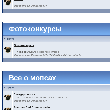
Модераторы:
Захарова Г.П.
Фотоконкурсы
Форум
Фотоконкурсы
— подфорумы:
Архив фотоконкурсов
Модераторы:
Захарова Г.П.
,
HOMMER SCHATZ
,
Rafaella
Все о мопсах
Форум
Стандарт мопса
Стандарт мопса и комментарии к стандарту
Модераторы:
Захарова Г.П.
Standart And Commentaries