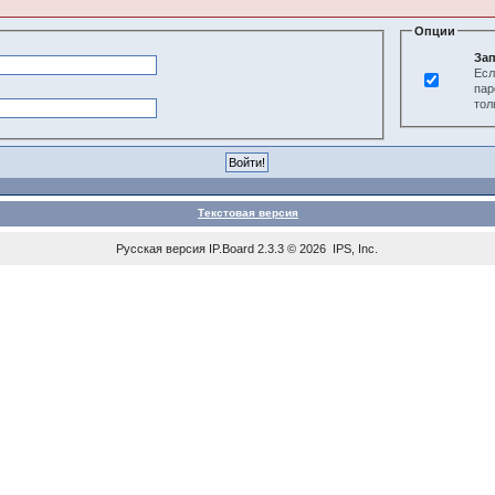
Опции
Зап
Есл
пар
тол
Текстовая версия
Русская версия
IP.Board
2.3.3 © 2026
IPS, Inc
.