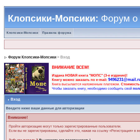
Клопсики-Мопсики:
Форум о
Клопсики-Мопсики
Правила форума
Форум Клопсики-Мопсики
> Вход
ВНИМАНИЕ ВСЕМ!
Издана НОВАЯ книга "МОПС" (3-е издание)!
9496231@mail.r
Книгу можно заказать по e-mail:
Книга высылается наложенным платежом.
Стоимость
Чтобы заказать книгу, необходимо сообщить свой
пол
Вход
Введите ниже ваши данные для авторизации
Внимание!
Пройти авторизацию могут только зарегистрированные пользователи.
Если вы не зарегистрированы, сделайте это, нажав на ссылку «Регистрация» в 