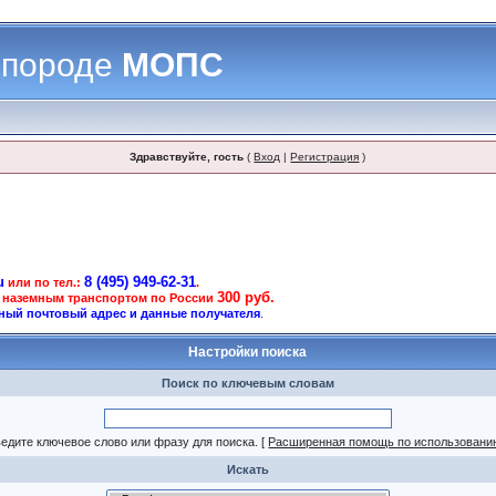
 породе
МОПС
Здравствуйте, гость
(
Вход
|
Регистрация
)
u
8 (495) 949-62-31
или по тел.:
.
300 руб.
 наземным транспортом по России
ный почтовый адрес и данные получателя
.
Настройки поиска
Поиск по ключевым словам
едите ключевое слово или фразу для поиска.
[
Расширенная помощь по использовани
Искать