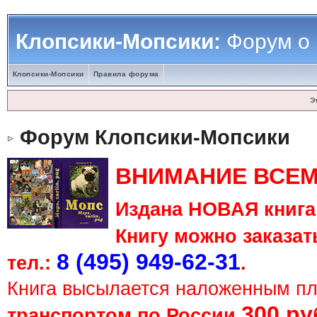
Клопсики-Мопсики:
Форум о
Клопсики-Мопсики
Правила форума
Э
Форум Клопсики-Мопсики
ВНИМАНИЕ ВСЕМ
Издана НОВАЯ книга 
Книгу можно заказать
8 (495) 949-62-31
тел.:
.
Книга высылается наложенным п
300 ру
транспортом по России